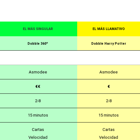
EL MÁS SINGULAR
EL MÁS LLAMATIVO
Dobble 360º
Dobble Harry Potter
Asmodee
Asmodee
€€
€
2-8
2-8
15 minutos
15 minutos
Cartas
Cartas
Velocidad
Velocidad