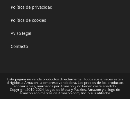
Política de privacidad
Política de cookies
Aviso legal
Contacto
Esta página no vende productos directamente. Todos sus enlaces están
dirigidos a Amazon, la empresa vendedora. Los precios de los productos
son variables, marcados por Amazon y no tienen coste añadido.
Copyright 2019-2024 Juegos de Mesa y Puzzles. Amazon y el logo de
Amazon son marcas de Amazon.com, Inc. o sus afiliados