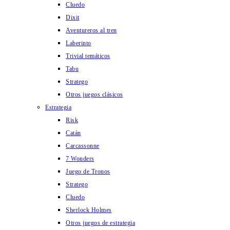
Cluedo
Dixit
Aventureros al tren
Laberinto
Trivial temáticos
Tabu
Stratego
Otros juegos clásicos
Estrategia
Risk
Catán
Carcassonne
7 Wonders
Juego de Tronos
Stratego
Cluedo
Sherlock Holmes
Otros juegos de estrategia