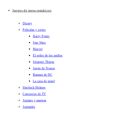
Juegos de mesa temáticos
Disney
Películas y series
Harry Potter
Star Wars
Marvel
El señor de los anillos
Stranger Things
Juego de Tronos
Batman de DC
La casa de papel
Sherlock Holmes
Concursos de TV
Animes y mangas
Animales