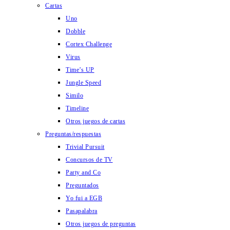
Cartas
Uno
Dobble
Cortex Challenge
Virus
Time’s UP
Jungle Speed
Similo
Timeline
Otros juegos de cartas
Preguntas/respuestas
Trivial Pursuit
Concursos de TV
Party and Co
Preguntados
Yo fui a EGB
Pasapalabra
Otros juegos de preguntas