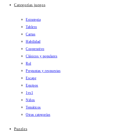
Categorías juegos
Estrategia
Tablero
Cartas
Habilidad
Cooperativo
Clásicos y populares
Rol
Preguntas y respuestas
Escape
Equipos
1vs1
Niños
Temáticos
Otras categorías
Puzzles