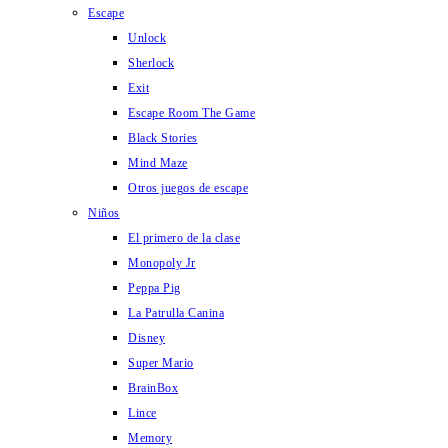
Escape
Unlock
Sherlock
Exit
Escape Room The Game
Black Stories
Mind Maze
Otros juegos de escape
Niños
El primero de la clase
Monopoly Jr
Peppa Pig
La Patrulla Canina
Disney
Super Mario
BrainBox
Lince
Memory