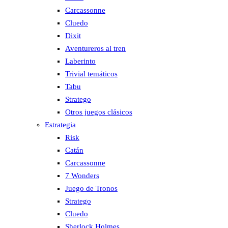
Carcassonne
Cluedo
Dixit
Aventureros al tren
Laberinto
Trivial temáticos
Tabu
Stratego
Otros juegos clásicos
Estrategia
Risk
Catán
Carcassonne
7 Wonders
Juego de Tronos
Stratego
Cluedo
Sherlock Holmes