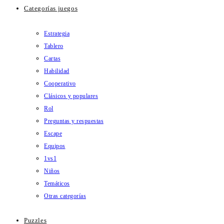
Categorías juegos
Estrategia
Tablero
Cartas
Habilidad
Cooperativo
Clásicos y populares
Rol
Preguntas y respuestas
Escape
Equipos
1vs1
Niños
Temáticos
Otras categorías
Puzzles