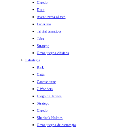
Cluedo
Dixit
Aventureros al tren
Laberinto
Trivial temáticos
Tabu
Stratego
Otros juegos clásicos
Estrategia
Risk
Catán
Carcassonne
7 Wonders
Juego de Tronos
Stratego
Cluedo
Sherlock Holmes
Otros juegos de estrategia