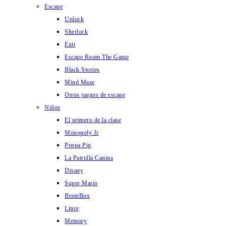
Escape
Unlock
Sherlock
Exit
Escape Room The Game
Black Stories
Mind Maze
Otros juegos de escape
Niños
El primero de la clase
Monopoly Jr
Peppa Pig
La Patrulla Canina
Disney
Super Mario
BrainBox
Lince
Memory