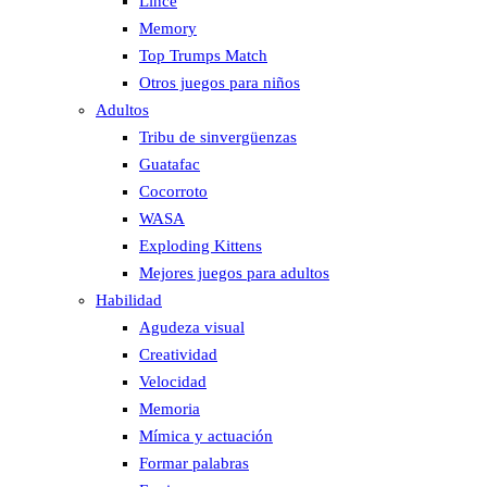
Lince
Memory
Top Trumps Match
Otros juegos para niños
Adultos
Tribu de sinvergüenzas
Guatafac
Cocorroto
WASA
Exploding Kittens
Mejores juegos para adultos
Habilidad
Agudeza visual
Creatividad
Velocidad
Memoria
Mímica y actuación
Formar palabras