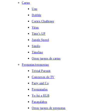
Cartas
Uno
Dobble
Cortex Challenge
Virus
Time’s UP
Jungle Speed
Similo
Timeline
Otros juegos de cartas
Preguntas/respuestas
Trivial Pursuit
Concursos de TV
Party and Co
Preguntados
Yo fui a EGB
Pasapalabra
Otros juegos de preguntas