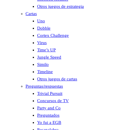
Otros juegos de estrategia
Cartas
Uno
Dobble
Cortex Challenge
Virus
Time’s UP
Jungle Speed
Similo
Timeline
Otros juegos de cartas
Preguntas/respuestas
Trivial Pursuit
Concursos de TV
Party and Co
Preguntados
Yo fui a EGB
Pasapalabra