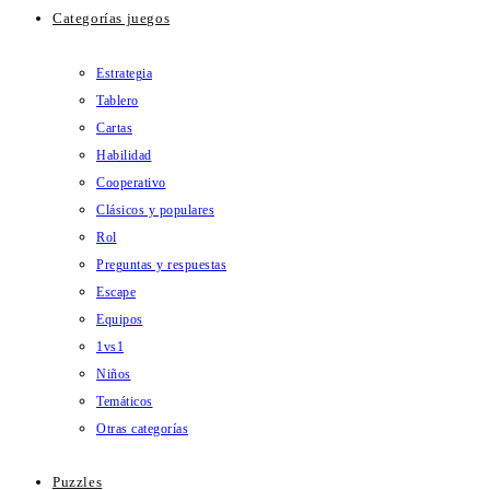
Categorías juegos
Estrategia
Tablero
Cartas
Habilidad
Cooperativo
Clásicos y populares
Rol
Preguntas y respuestas
Escape
Equipos
1vs1
Niños
Temáticos
Otras categorías
Puzzles