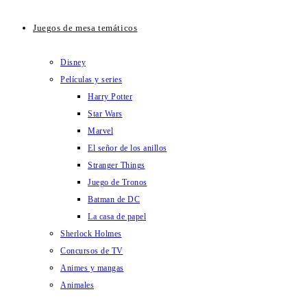
Juegos de mesa temáticos
Disney
Películas y series
Harry Potter
Star Wars
Marvel
El señor de los anillos
Stranger Things
Juego de Tronos
Batman de DC
La casa de papel
Sherlock Holmes
Concursos de TV
Animes y mangas
Animales