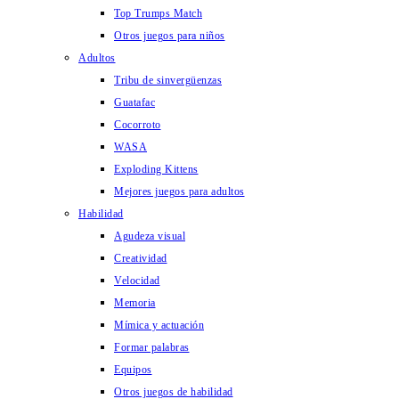
Top Trumps Match
Otros juegos para niños
Adultos
Tribu de sinvergüenzas
Guatafac
Cocorroto
WASA
Exploding Kittens
Mejores juegos para adultos
Habilidad
Agudeza visual
Creatividad
Velocidad
Memoria
Mímica y actuación
Formar palabras
Equipos
Otros juegos de habilidad