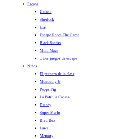
Escape
Unlock
Sherlock
Exit
Escape Room The Game
Black Stories
Mind Maze
Otros juegos de escape
Niños
El primero de la clase
Monopoly Jr
Peppa Pig
La Patrulla Canina
Disney
Super Mario
BrainBox
Lince
Memory