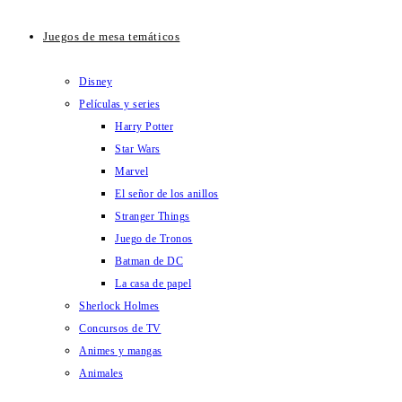
Juegos de mesa temáticos
Disney
Películas y series
Harry Potter
Star Wars
Marvel
El señor de los anillos
Stranger Things
Juego de Tronos
Batman de DC
La casa de papel
Sherlock Holmes
Concursos de TV
Animes y mangas
Animales