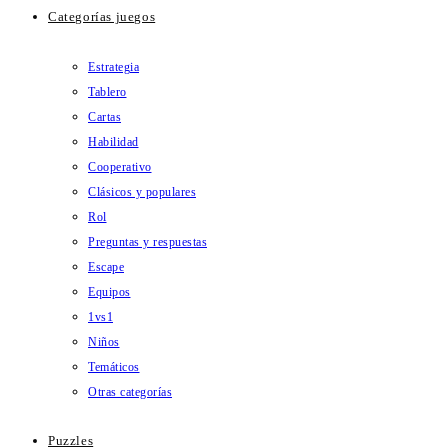
Categorías juegos
Estrategia
Tablero
Cartas
Habilidad
Cooperativo
Clásicos y populares
Rol
Preguntas y respuestas
Escape
Equipos
1vs1
Niños
Temáticos
Otras categorías
Puzzles