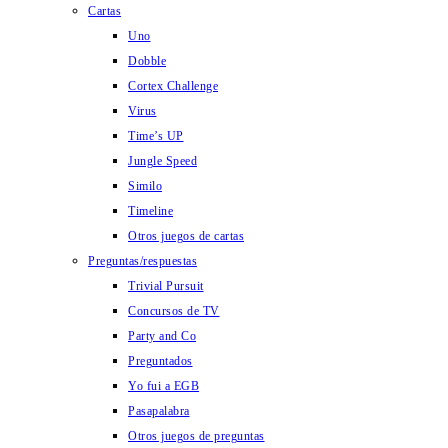
Cartas
Uno
Dobble
Cortex Challenge
Virus
Time’s UP
Jungle Speed
Similo
Timeline
Otros juegos de cartas
Preguntas/respuestas
Trivial Pursuit
Concursos de TV
Party and Co
Preguntados
Yo fui a EGB
Pasapalabra
Otros juegos de preguntas