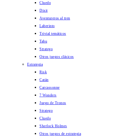
Cluedo
Dixit
Aventureros al tren
Laberinto
Trivial temáticos
Tabu
Stratego
Otros juegos clásicos
Estrategia
Risk
Catán
Carcassonne
7 Wonders
Juego de Tronos
Stratego
Cluedo
Sherlock Holmes
Otros juegos de estrategia