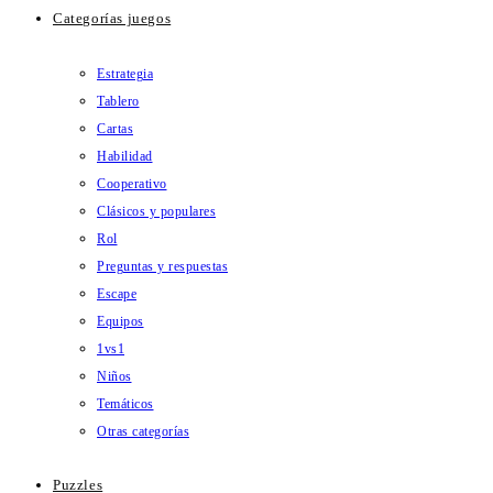
Categorías juegos
Estrategia
Tablero
Cartas
Habilidad
Cooperativo
Clásicos y populares
Rol
Preguntas y respuestas
Escape
Equipos
1vs1
Niños
Temáticos
Otras categorías
Puzzles