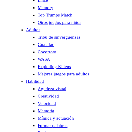
Lince
Memory
Top Trumps Match
Otros juegos para niños
Adultos
Tribu de sinvergüenzas
Guatafac
Cocorroto
WASA
Exploding Kittens
Mejores juegos para adultos
Habilidad
Agudeza visual
Creatividad
Velocidad
Memoria
Mímica y actuación
Formar palabras