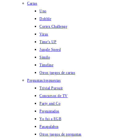
Cartas
Uno
Dobble
Cortex Challenge
Virus
Time’s UP
Jungle Speed
Similo
Timeline
Otros juegos de cartas
Preguntas/respuestas
Trivial Pursuit
Concursos de TV
Party and Co
Preguntados
Yo fui a EGB
Pasapalabra
Otros juegos de preguntas