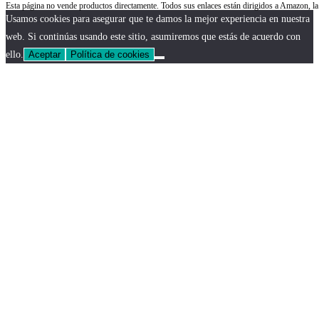
Esta página no vende productos directamente. Todos sus enlaces están dirigidos a Amazon, 
Usamos cookies para asegurar que te damos la mejor experiencia en nuestra
web. Si continúas usando este sitio, asumiremos que estás de acuerdo con
ello.
Aceptar
Política de cookies