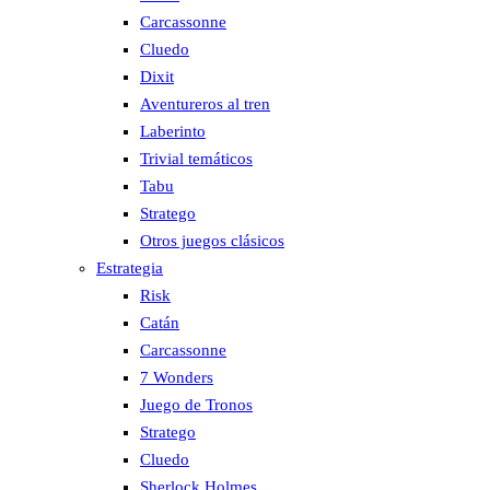
Carcassonne
Cluedo
Dixit
Aventureros al tren
Laberinto
Trivial temáticos
Tabu
Stratego
Otros juegos clásicos
Estrategia
Risk
Catán
Carcassonne
7 Wonders
Juego de Tronos
Stratego
Cluedo
Sherlock Holmes