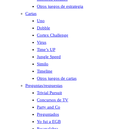
Otros juegos de estrategia
Cartas
Uno
Dobble
Cortex Challenge
Virus
Time’s UP
Jungle Speed
Similo
Timeline
Otros juegos de cartas
Preguntas/respuestas
Trivial Pursuit
Concursos de TV
Party and Co
Preguntados
Yo fui a EGB
Pasapalabra