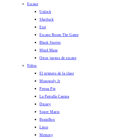
Escape
Unlock
Sherlock
Exit
Escape Room The Game
Black Stories
Mind Maze
Otros juegos de escape
Niños
El primero de la clase
Monopoly Jr
Peppa Pig
La Patrulla Canina
Disney
Super Mario
BrainBox
Lince
Memory