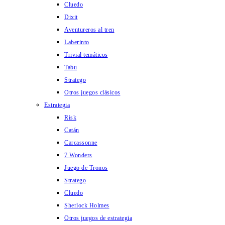
Cluedo
Dixit
Aventureros al tren
Laberinto
Trivial temáticos
Tabu
Stratego
Otros juegos clásicos
Estrategia
Risk
Catán
Carcassonne
7 Wonders
Juego de Tronos
Stratego
Cluedo
Sherlock Holmes
Otros juegos de estrategia