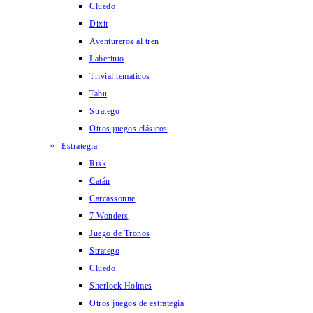
Cluedo
Dixit
Aventureros al tren
Laberinto
Trivial temáticos
Tabu
Stratego
Otros juegos clásicos
Estrategia
Risk
Catán
Carcassonne
7 Wonders
Juego de Tronos
Stratego
Cluedo
Sherlock Holmes
Otros juegos de estrategia