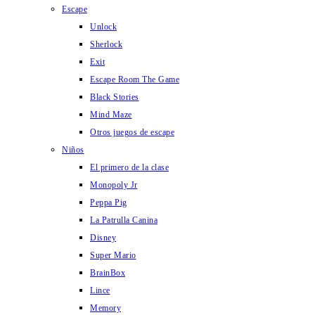
Escape
Unlock
Sherlock
Exit
Escape Room The Game
Black Stories
Mind Maze
Otros juegos de escape
Niños
El primero de la clase
Monopoly Jr
Peppa Pig
La Patrulla Canina
Disney
Super Mario
BrainBox
Lince
Memory