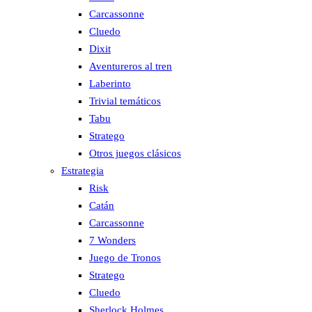
Carcassonne
Cluedo
Dixit
Aventureros al tren
Laberinto
Trivial temáticos
Tabu
Stratego
Otros juegos clásicos
Estrategia
Risk
Catán
Carcassonne
7 Wonders
Juego de Tronos
Stratego
Cluedo
Sherlock Holmes