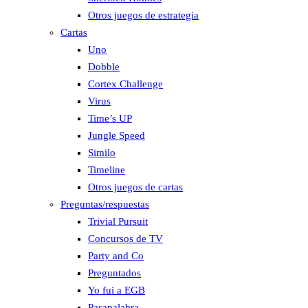
Otros juegos de estrategia
Cartas
Uno
Dobble
Cortex Challenge
Virus
Time’s UP
Jungle Speed
Similo
Timeline
Otros juegos de cartas
Preguntas/respuestas
Trivial Pursuit
Concursos de TV
Party and Co
Preguntados
Yo fui a EGB
Pasapalabra