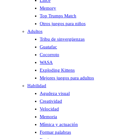
Lince
Memory
Top Trumps Match
Otros juegos para niños
Adultos
Tribu de sinvergüenzas
Guatafac
Cocorroto
WASA
Exploding Kittens
Mejores juegos para adultos
Habilidad
Agudeza visual
Creatividad
Velocidad
Memoria
Mímica y actuación
Formar palabras