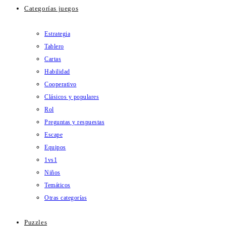
Categorías juegos
Estrategia
Tablero
Cartas
Habilidad
Cooperativo
Clásicos y populares
Rol
Preguntas y respuestas
Escape
Equipos
1vs1
Niños
Temáticos
Otras categorías
Puzzles