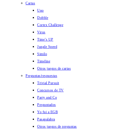
Cartas
Uno
Dobble
Cortex Challenge
Virus
Time’s UP
Jungle Speed
Similo
Timeline
Otros juegos de cartas
Preguntas/respuestas
Trivial Pursuit
Concursos de TV
Party and Co
Preguntados
Yo fui a EGB
Pasapalabra
Otros juegos de preguntas