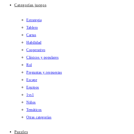
Categorías juegos
Estrategia
Tablero
Cartas
Habilidad
Cooperativo
Clásicos y populares
Rol
Preguntas y respuestas
Escape
Equipos
1vs1
Niños
Temáticos
Otras categorías
Puzzles