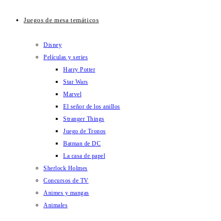
Juegos de mesa temáticos
Disney
Películas y series
Harry Potter
Star Wars
Marvel
El señor de los anillos
Stranger Things
Juego de Tronos
Batman de DC
La casa de papel
Sherlock Holmes
Concursos de TV
Animes y mangas
Animales