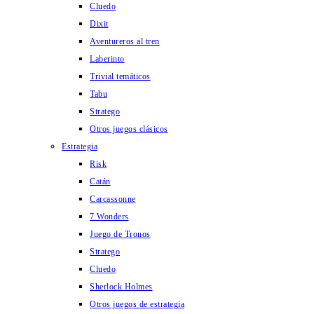
Cluedo
Dixit
Aventureros al tren
Laberinto
Trivial temáticos
Tabu
Stratego
Otros juegos clásicos
Estrategia
Risk
Catán
Carcassonne
7 Wonders
Juego de Tronos
Stratego
Cluedo
Sherlock Holmes
Otros juegos de estrategia