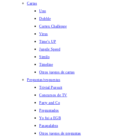
Cartas
Uno
Dobble
Cortex Challenge
Virus
Time’s UP
Jungle Speed
Similo
Timeline
Otros juegos de cartas
Preguntas/respuestas
Trivial Pursuit
Concursos de TV
Party and Co
Preguntados
Yo fui a EGB
Pasapalabra
Otros juegos de preguntas