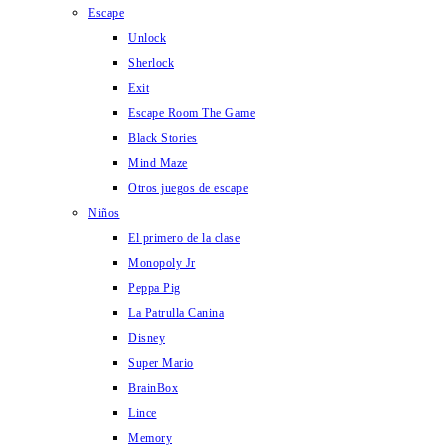
Escape
Unlock
Sherlock
Exit
Escape Room The Game
Black Stories
Mind Maze
Otros juegos de escape
Niños
El primero de la clase
Monopoly Jr
Peppa Pig
La Patrulla Canina
Disney
Super Mario
BrainBox
Lince
Memory