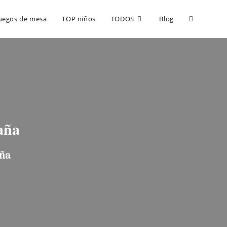
uegos de mesa
TOP niños
TODOS
Blog
aña
aña