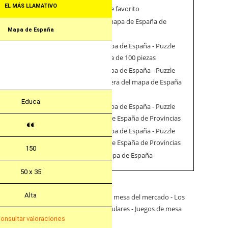
EL MÁS LLAMATIVO
4.
Encuentra tu puzzle favorito
5.
Otros puzzles del mapa de España de
Mapa de España
Amazon
5.1.
Puzzles del mapa de España - Puzzle
del mapa de España de 100 piezas
5.2.
Puzzles del mapa de España - Puzzle
magnético de madera del mapa de España
de 50 piezas
Educa
5.3.
Puzzles del mapa de España - Puzzle
de mapa rascable de España de Provincias
€€
5.4.
Puzzles del mapa de España - Puzzle
de mapa rascable de España de Provincias
150
6.
Más puzzles del mapa de España
50 x 35
Alta
onsultar valoraciones