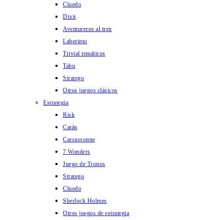
Cluedo
Dixit
Aventureros al tren
Laberinto
Trivial temáticos
Tabu
Stratego
Otros juegos clásicos
Estrategia
Risk
Catán
Carcassonne
7 Wonders
Juego de Tronos
Stratego
Cluedo
Sherlock Holmes
Otros juegos de estrategia