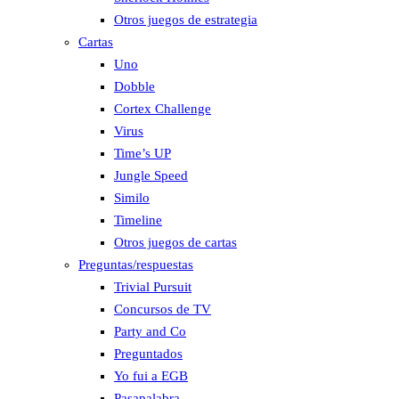
Otros juegos de estrategia
Cartas
Uno
Dobble
Cortex Challenge
Virus
Time’s UP
Jungle Speed
Similo
Timeline
Otros juegos de cartas
Preguntas/respuestas
Trivial Pursuit
Concursos de TV
Party and Co
Preguntados
Yo fui a EGB
Pasapalabra