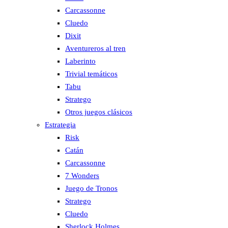
Carcassonne
Cluedo
Dixit
Aventureros al tren
Laberinto
Trivial temáticos
Tabu
Stratego
Otros juegos clásicos
Estrategia
Risk
Catán
Carcassonne
7 Wonders
Juego de Tronos
Stratego
Cluedo
Sherlock Holmes