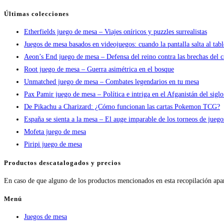
Últimas colecciones
Etherfields juego de mesa – Viajes oníricos y puzzles surrealistas
Juegos de mesa basados en videojuegos: cuando la pantalla salta al tab
Aeon’s End juego de mesa – Defensa del reino contra las brechas del c
Root juego de mesa – Guerra asimétrica en el bosque
Unmatched juego de mesa – Combates legendarios en tu mesa
Pax Pamir juego de mesa – Política e intriga en el Afganistán del sigl
De Pikachu a Charizard: ¿Cómo funcionan las cartas Pokemon TCG?
España se sienta a la mesa – El auge imparable de los torneos de jueg
Mofeta juego de mesa
Piripi juego de mesa
Productos descatalogados y precios
En caso de que alguno de los productos mencionados en esta recopilación apa
Menú
Juegos de mesa