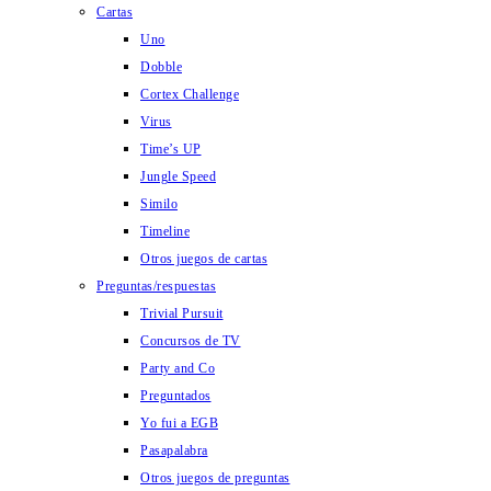
Cartas
Uno
Dobble
Cortex Challenge
Virus
Time’s UP
Jungle Speed
Similo
Timeline
Otros juegos de cartas
Preguntas/respuestas
Trivial Pursuit
Concursos de TV
Party and Co
Preguntados
Yo fui a EGB
Pasapalabra
Otros juegos de preguntas