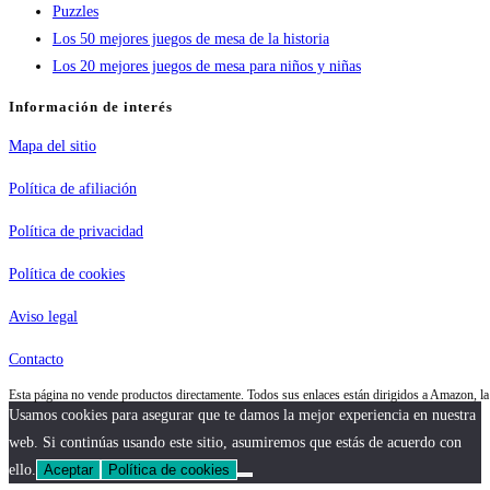
Puzzles
Los 50 mejores juegos de mesa de la historia
Los 20 mejores juegos de mesa para niños y niñas
Información de interés
Mapa del sitio
Política de afiliación
Política de privacidad
Política de cookies
Aviso legal
Contacto
Esta página no vende productos directamente. Todos sus enlaces están dirigidos a Amazon, 
Usamos cookies para asegurar que te damos la mejor experiencia en nuestra
web. Si continúas usando este sitio, asumiremos que estás de acuerdo con
ello.
Aceptar
Política de cookies