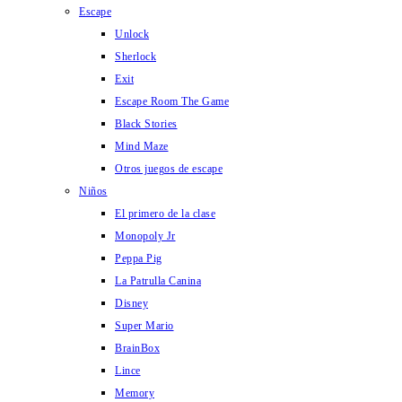
Escape
Unlock
Sherlock
Exit
Escape Room The Game
Black Stories
Mind Maze
Otros juegos de escape
Niños
El primero de la clase
Monopoly Jr
Peppa Pig
La Patrulla Canina
Disney
Super Mario
BrainBox
Lince
Memory