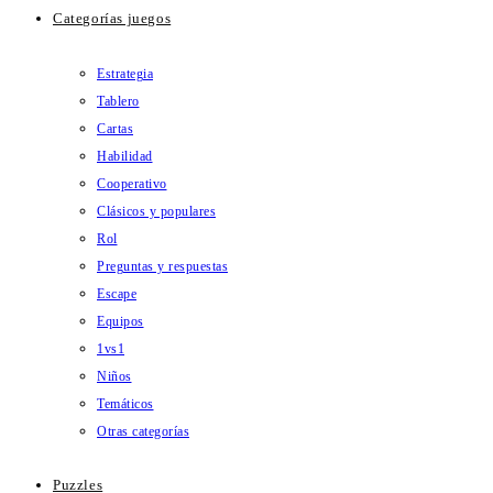
Categorías juegos
Estrategia
Tablero
Cartas
Habilidad
Cooperativo
Clásicos y populares
Rol
Preguntas y respuestas
Escape
Equipos
1vs1
Niños
Temáticos
Otras categorías
Puzzles