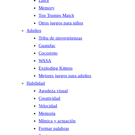
Lince
Memory
Top Trumps Match
Otros juegos para niños
Adultos
Tribu de sinvergüenzas
Guatafac
Cocorroto
WASA
Exploding Kittens
Mejores juegos para adultos
Habilidad
Agudeza visual
Creatividad
Velocidad
Memoria
Mímica y actuación
Formar palabras