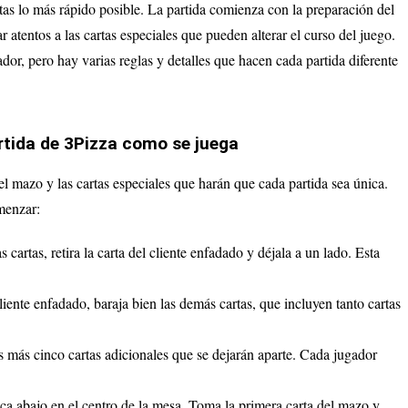
rtas lo más rápido posible. La partida comienza con la preparación del
 atentos a las cartas especiales que pueden alterar el curso del juego.
dor, pero hay varias reglas y detalles que hacen cada partida diferente
rtida de 3Pizza como se juega
l mazo y las cartas especiales que harán que cada partida sea única.
omenzar:
s cartas, retira la carta del cliente enfadado y déjala a un lado. Esta
cliente enfadado, baraja bien las demás cartas, que incluyen tanto cartas
tas más cinco cartas adicionales que se dejarán aparte. Cada jugador
ca abajo en el centro de la mesa. Toma la primera carta del mazo y