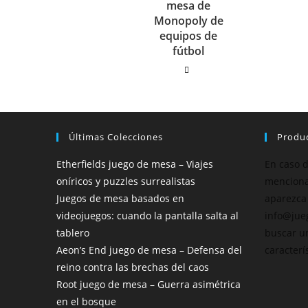
mesa de
Monopoly de
equipos de
fútbol
Últimas Colecciones
Produc
Etherfields juego de mesa – Viajes
En caso 
oníricos y puzzles surrealistas
menciona
Juegos de mesa basados en
aparezca
videojuegos: cuando la pantalla salta al
info@jue
tablero
buscar u
Aeon’s End juego de mesa – Defensa del
caracterís
reino contra las brechas del caos
Root juego de mesa – Guerra asimétrica
en el bosque