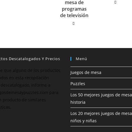
mesa de
programas
de televisión
tos Descatalogados Y Precios
Menú
de que alguno de los productos
Juegos de mesa
dos en esta recopilación
Puzzles
 descatalogado, informe a
gosdemesaypuzzles.com para
Los 50 mejores juegos de mesa
n producto de similares
historia
ticas.
Los 20 mejores juegos de mesa
niños y niñas