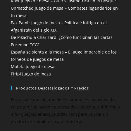
Root juego de mesa – Guerra asimétrica en el bosque
Unmatched juego de mesa – Combates legendarios en
tu mesa
Pax Pamir juego de mesa – Política e intriga en el
Afganistán del siglo XIX
De Pikachu a Charizard: ¿Cómo funcionan las cartas
Pokemon TCG?
España se sienta a la mesa – El auge imparable de los
torneos de juegos de mesa
Mofeta juego de mesa
Piripi juego de mesa
Productos Descatalogados Y Precios
En caso de que alguno de los productos mencionados
en esta recopilación aparezca descatalogado, informe a
info@juegosdemesaypuzzles.com para buscar un
producto de similares características.