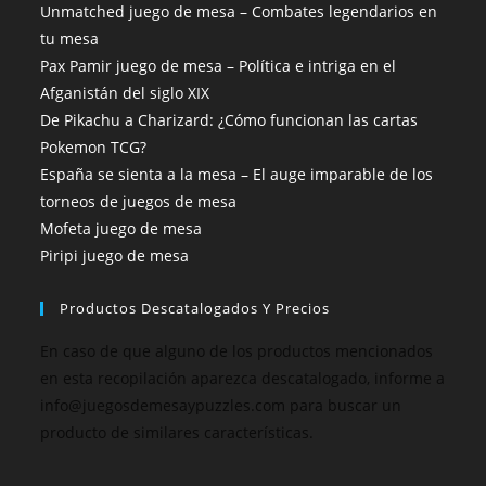
Unmatched juego de mesa – Combates legendarios en
tu mesa
Pax Pamir juego de mesa – Política e intriga en el
Afganistán del siglo XIX
De Pikachu a Charizard: ¿Cómo funcionan las cartas
Pokemon TCG?
España se sienta a la mesa – El auge imparable de los
torneos de juegos de mesa
Mofeta juego de mesa
Piripi juego de mesa
Productos Descatalogados Y Precios
En caso de que alguno de los productos mencionados
en esta recopilación aparezca descatalogado, informe a
info@juegosdemesaypuzzles.com para buscar un
producto de similares características.