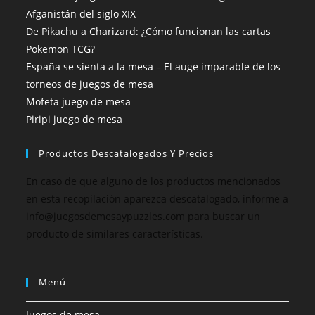
Afganistán del siglo XIX
De Pikachu a Charizard: ¿Cómo funcionan las cartas
Pokemon TCG?
España se sienta a la mesa – El auge imparable de los
torneos de juegos de mesa
Mofeta juego de mesa
Piripi juego de mesa
Productos Descatalogados Y Precios
En caso de que alguno de los productos mencionados
en esta recopilación aparezca descatalogado, informe a
info@juegosdemesaypuzzles.com para buscar un
producto de similares características.
Menú
Juegos de mesa