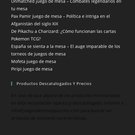
Unmatched juego de mesa – Combates legendarios en
tu mesa
Pax Pamir juego de mesa – Política e intriga en el
Afganistán del siglo XIX
De Pikachu a Charizard: ¿Cómo funcionan las cartas
Pokemon TCG?
España se sienta a la mesa – El auge imparable de los
torneos de juegos de mesa
Mofeta juego de mesa
Piripi juego de mesa
Productos Descatalogados Y Precios
En caso de que alguno de los productos mencionados
en esta recopilación aparezca descatalogado, informe a
info@juegosdemesaypuzzles.com para buscar un
producto de similares características.