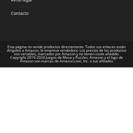
Contacto
Esta página no vende productos directamente. Todos sus enlaces están
dirigidos a Amazon, la empresa vendedora. Los precios de los productos
son variables, marcados por Amazon y no tienen coste añadido.
Copyright 2019-2024 Juegos de Mesa y Puzzles. Amazon y el logo de
Amazon son marcas de Amazon.com, Inc. o sus afiliados