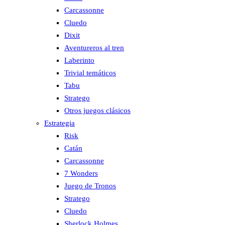
Carcassonne
Cluedo
Dixit
Aventureros al tren
Laberinto
Trivial temáticos
Tabu
Stratego
Otros juegos clásicos
Estrategia
Risk
Catán
Carcassonne
7 Wonders
Juego de Tronos
Stratego
Cluedo
Sherlock Holmes