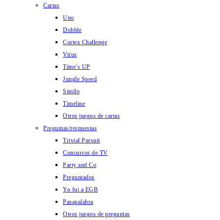
Cartas
Uno
Dobble
Cortex Challenge
Virus
Time’s UP
Jungle Speed
Similo
Timeline
Otros juegos de cartas
Preguntas/respuestas
Trivial Pursuit
Concursos de TV
Party and Co
Preguntados
Yo fui a EGB
Pasapalabra
Otros juegos de preguntas