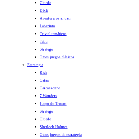
Cluedo
Dixit
Aventureros al tren
Laberinto
Trivial temáticos
Tabu
Stratego
Otros juegos clásicos
Estrategia
Risk
Catán
Carcassonne
7 Wonders
Juego de Tronos
Stratego
Cluedo
Sherlock Holmes
Otros juegos de estrategia