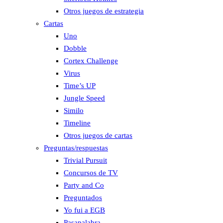
Otros juegos de estrategia
Cartas
Uno
Dobble
Cortex Challenge
Virus
Time’s UP
Jungle Speed
Similo
Timeline
Otros juegos de cartas
Preguntas/respuestas
Trivial Pursuit
Concursos de TV
Party and Co
Preguntados
Yo fui a EGB
Pasapalabra