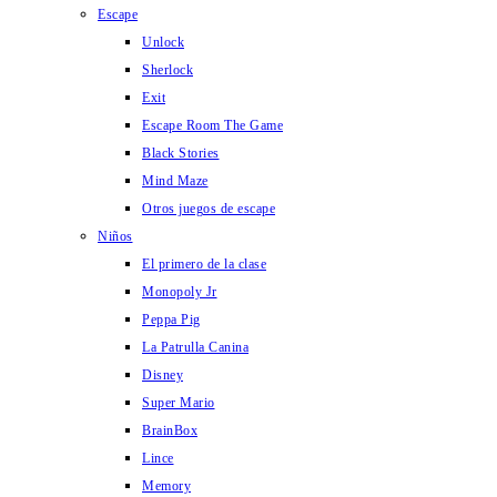
Escape
Unlock
Sherlock
Exit
Escape Room The Game
Black Stories
Mind Maze
Otros juegos de escape
Niños
El primero de la clase
Monopoly Jr
Peppa Pig
La Patrulla Canina
Disney
Super Mario
BrainBox
Lince
Memory