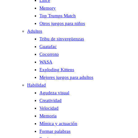
Lince
Memory
Top Trumps Match
Otros juegos para niños
Adultos
Tribu de sinvergüenzas
Guatafac
Cocorroto
WASA
Exploding Kittens
Mejores juegos para adultos
Habilidad
Agudeza visual
Creatividad
Velocidad
Memoria
Mímica y actuación
Formar palabras