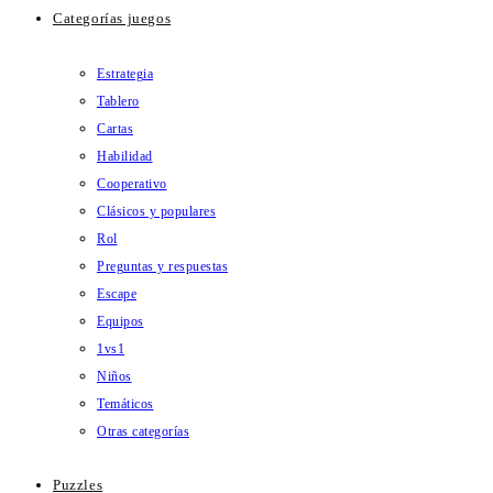
Categorías juegos
Estrategia
Tablero
Cartas
Habilidad
Cooperativo
Clásicos y populares
Rol
Preguntas y respuestas
Escape
Equipos
1vs1
Niños
Temáticos
Otras categorías
Puzzles