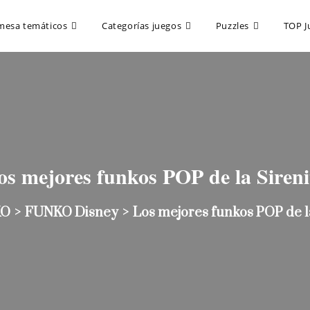
mesa temáticos
Categorías juegos
Puzzles
TOP J
os mejores funkos POP de la Sireni
KO
>
FUNKO Disney
>
Los mejores funkos POP de l