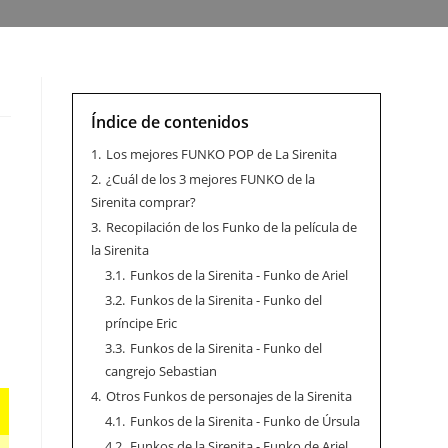
Índice de contenidos
1.
Los mejores FUNKO POP de La Sirenita
2.
¿Cuál de los 3 mejores FUNKO de la
Sirenita comprar?
3.
Recopilación de los Funko de la película de
la Sirenita
3.1.
Funkos de la Sirenita - Funko de Ariel
3.2.
Funkos de la Sirenita - Funko del
príncipe Eric
3.3.
Funkos de la Sirenita - Funko del
cangrejo Sebastian
4.
Otros Funkos de personajes de la Sirenita
4.1.
Funkos de la Sirenita - Funko de Úrsula
4.2.
Funkos de la Sirenita - Funko de Ariel