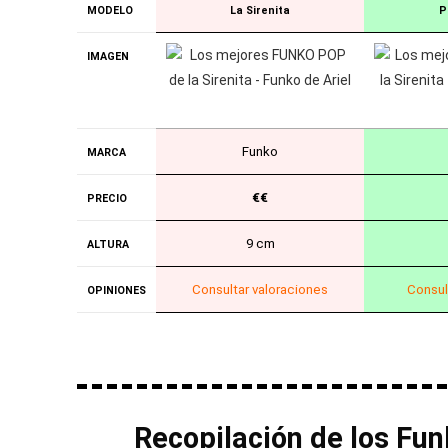
MODELO
La Sirenita
P
IMAGEN
Funko
MARCA
€€
PRECIO
9 cm
ALTURA
Consultar valoraciones
Consul
OPINIONES
Recopilación de los Funk