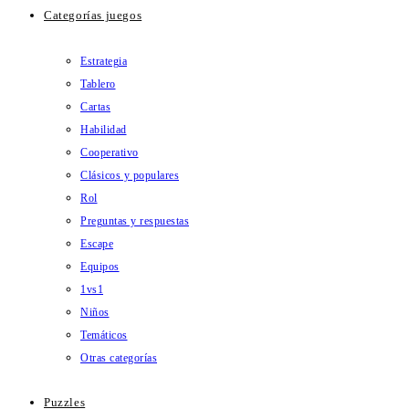
Categorías juegos
Estrategia
Tablero
Cartas
Habilidad
Cooperativo
Clásicos y populares
Rol
Preguntas y respuestas
Escape
Equipos
1vs1
Niños
Temáticos
Otras categorías
Puzzles