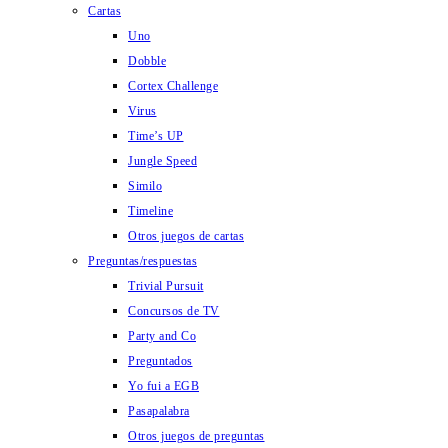
Cartas
Uno
Dobble
Cortex Challenge
Virus
Time’s UP
Jungle Speed
Similo
Timeline
Otros juegos de cartas
Preguntas/respuestas
Trivial Pursuit
Concursos de TV
Party and Co
Preguntados
Yo fui a EGB
Pasapalabra
Otros juegos de preguntas