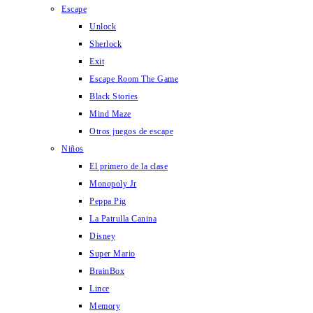
Escape
Unlock
Sherlock
Exit
Escape Room The Game
Black Stories
Mind Maze
Otros juegos de escape
Niños
El primero de la clase
Monopoly Jr
Peppa Pig
La Patrulla Canina
Disney
Super Mario
BrainBox
Lince
Memory