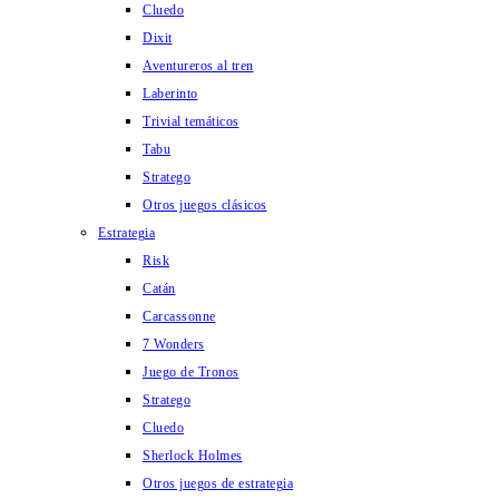
Cluedo
Dixit
Aventureros al tren
Laberinto
Trivial temáticos
Tabu
Stratego
Otros juegos clásicos
Estrategia
Risk
Catán
Carcassonne
7 Wonders
Juego de Tronos
Stratego
Cluedo
Sherlock Holmes
Otros juegos de estrategia