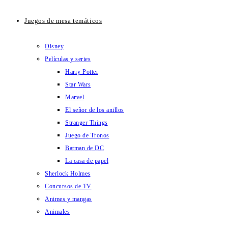
Juegos de mesa temáticos
Disney
Películas y series
Harry Potter
Star Wars
Marvel
El señor de los anillos
Stranger Things
Juego de Tronos
Batman de DC
La casa de papel
Sherlock Holmes
Concursos de TV
Animes y mangas
Animales