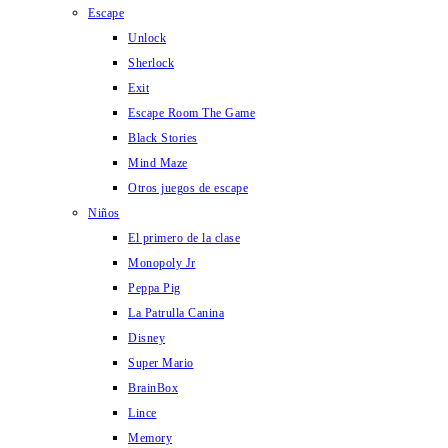
Escape
Unlock
Sherlock
Exit
Escape Room The Game
Black Stories
Mind Maze
Otros juegos de escape
Niños
El primero de la clase
Monopoly Jr
Peppa Pig
La Patrulla Canina
Disney
Super Mario
BrainBox
Lince
Memory