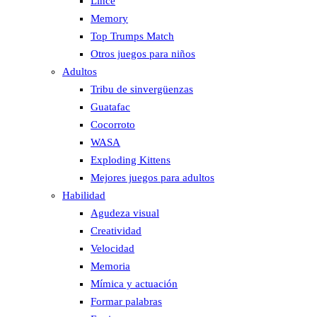
Lince
Memory
Top Trumps Match
Otros juegos para niños
Adultos
Tribu de sinvergüenzas
Guatafac
Cocorroto
WASA
Exploding Kittens
Mejores juegos para adultos
Habilidad
Agudeza visual
Creatividad
Velocidad
Memoria
Mímica y actuación
Formar palabras