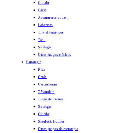
Cluedo
Dixit
Aventureros al tren
Laberinto
Trivial temáticos
Tabu
Stratego
Otros juegos clásicos
Estrategia
Risk
Catán
Carcassonne
7 Wonders
Juego de Tronos
Stratego
Cluedo
Sherlock Holmes
Otros juegos de estrategia