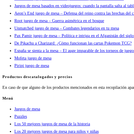
Juegos de mesa basados en videojuegos: cuando la pantalla salta al tab
Aeon’s End juego de mesa – Defensa del reino contra las brechas del c
Root juego de mesa – Guerra asimétrica en el bosque
Unmatched juego de mesa – Combates legendarios en tu mesa
Pax Pamir juego de mesa – Política e intriga en el Afganistán del sigl
De Pikachu a Charizard: ¿Cómo funcionan las cartas Pokemon TCG?
España se sienta a la mesa – El auge imparable de los torneos de jueg
Mofeta juego de mesa
Piripi juego de mesa
Productos descatalogados y precios
En caso de que alguno de los productos mencionados en esta recopilación apa
Menú
Juegos de mesa
Puzzles
Los 50 mejores juegos de mesa de la historia
Los 20 mejores juegos de mesa para niños y niñas