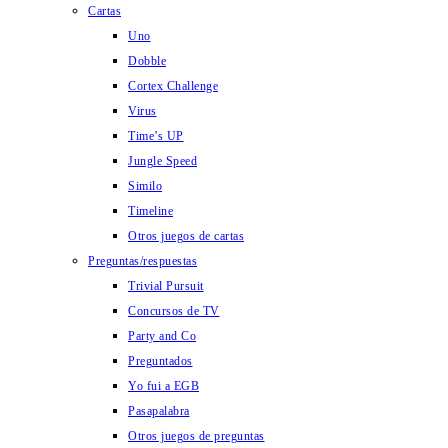
Cartas
Uno
Dobble
Cortex Challenge
Virus
Time’s UP
Jungle Speed
Similo
Timeline
Otros juegos de cartas
Preguntas/respuestas
Trivial Pursuit
Concursos de TV
Party and Co
Preguntados
Yo fui a EGB
Pasapalabra
Otros juegos de preguntas