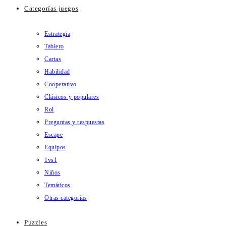
Categorías juegos
Estrategia
Tablero
Cartas
Habilidad
Cooperativo
Clásicos y populares
Rol
Preguntas y respuestas
Escape
Equipos
1vs1
Niños
Temáticos
Otras categorías
Puzzles