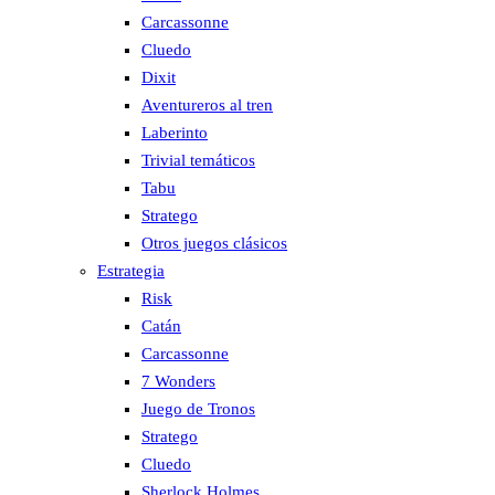
Carcassonne
Cluedo
Dixit
Aventureros al tren
Laberinto
Trivial temáticos
Tabu
Stratego
Otros juegos clásicos
Estrategia
Risk
Catán
Carcassonne
7 Wonders
Juego de Tronos
Stratego
Cluedo
Sherlock Holmes