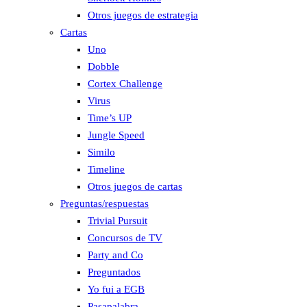
Otros juegos de estrategia
Cartas
Uno
Dobble
Cortex Challenge
Virus
Time’s UP
Jungle Speed
Similo
Timeline
Otros juegos de cartas
Preguntas/respuestas
Trivial Pursuit
Concursos de TV
Party and Co
Preguntados
Yo fui a EGB
Pasapalabra