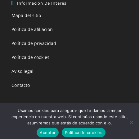
Información De Interés
Mapa del sitio
Política de afiliación
Política de privacidad
Política de cookies
Aviso legal
Contacto
Usamos cookies para asegurar que te damos la mejor
experiencia en nuestra web. Si continúas usando este sitio,
Esta página no vende productos directamente. Todos sus enlaces están
asumiremos que estás de acuerdo con ello.
dirigidos a Amazon, la empresa vendedora. Los precios de los productos
son variables, marcados por Amazon y no tienen coste añadido.
Copyright 2019-2024 Juegos de Mesa y Puzzles. Amazon y el logo de
Aceptar
Política de cookies
Amazon son marcas de Amazon.com, Inc. o sus afiliados