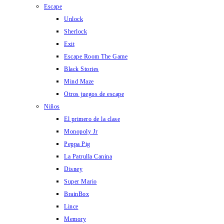
Escape
Unlock
Sherlock
Exit
Escape Room The Game
Black Stories
Mind Maze
Otros juegos de escape
Niños
El primero de la clase
Monopoly Jr
Peppa Pig
La Patrulla Canina
Disney
Super Mario
BrainBox
Lince
Memory