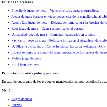
Últimas colecciones
Etherfields juego de mesa – Viajes oníricos y puzzles surrealistas
Juegos de mesa basados en videojuegos: cuando la pantalla salta al tab
Aeon’s End juego de mesa – Defensa del reino contra las brechas del c
Root juego de mesa – Guerra asimétrica en el bosque
Unmatched juego de mesa – Combates legendarios en tu mesa
Pax Pamir juego de mesa – Política e intriga en el Afganistán del sigl
De Pikachu a Charizard: ¿Cómo funcionan las cartas Pokemon TCG?
España se sienta a la mesa – El auge imparable de los torneos de jueg
Mofeta juego de mesa
Piripi juego de mesa
Productos descatalogados y precios
En caso de que alguno de los productos mencionados en esta recopilación apa
Menú
Juegos de mesa
Puzzles