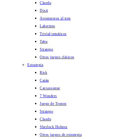
Cluedo
Dixit
Aventureros al tren
Laberinto
Trivial temáticos
Tabu
Stratego
Otros juegos clásicos
Estrategia
Risk
Catán
Carcassonne
7 Wonders
Juego de Tronos
Stratego
Cluedo
Sherlock Holmes
Otros juegos de estrategia