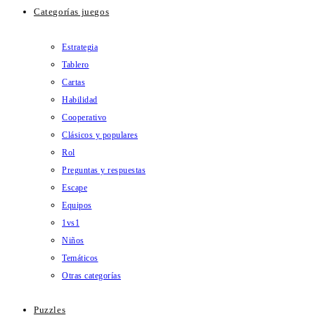
Categorías juegos
Estrategia
Tablero
Cartas
Habilidad
Cooperativo
Clásicos y populares
Rol
Preguntas y respuestas
Escape
Equipos
1vs1
Niños
Temáticos
Otras categorías
Puzzles