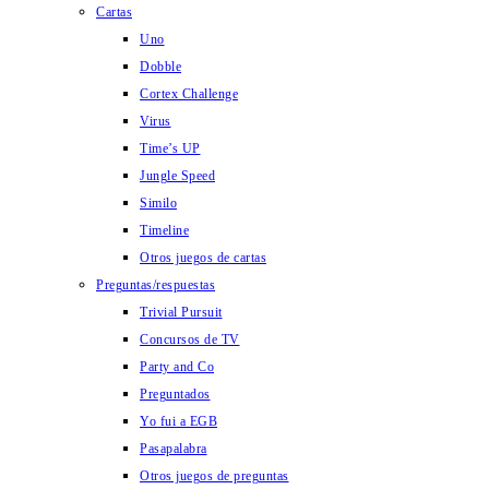
Cartas
Uno
Dobble
Cortex Challenge
Virus
Time’s UP
Jungle Speed
Similo
Timeline
Otros juegos de cartas
Preguntas/respuestas
Trivial Pursuit
Concursos de TV
Party and Co
Preguntados
Yo fui a EGB
Pasapalabra
Otros juegos de preguntas