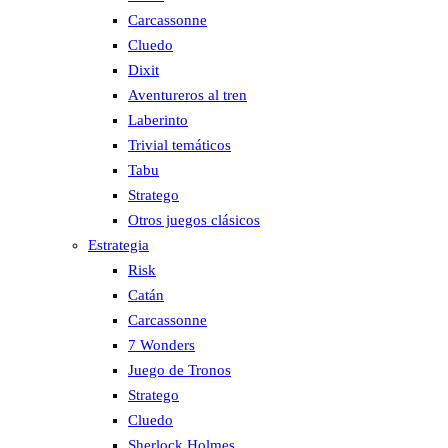
Carcassonne
Cluedo
Dixit
Aventureros al tren
Laberinto
Trivial temáticos
Tabu
Stratego
Otros juegos clásicos
Estrategia
Risk
Catán
Carcassonne
7 Wonders
Juego de Tronos
Stratego
Cluedo
Sherlock Holmes