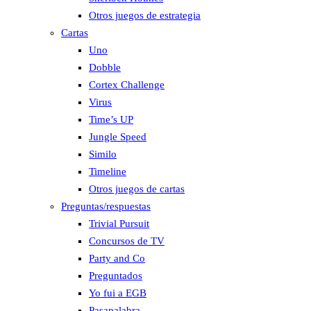
Otros juegos de estrategia
Cartas
Uno
Dobble
Cortex Challenge
Virus
Time’s UP
Jungle Speed
Similo
Timeline
Otros juegos de cartas
Preguntas/respuestas
Trivial Pursuit
Concursos de TV
Party and Co
Preguntados
Yo fui a EGB
Pasapalabra