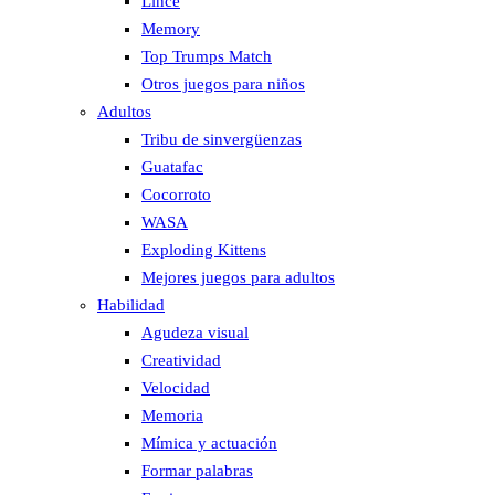
Lince
Memory
Top Trumps Match
Otros juegos para niños
Adultos
Tribu de sinvergüenzas
Guatafac
Cocorroto
WASA
Exploding Kittens
Mejores juegos para adultos
Habilidad
Agudeza visual
Creatividad
Velocidad
Memoria
Mímica y actuación
Formar palabras