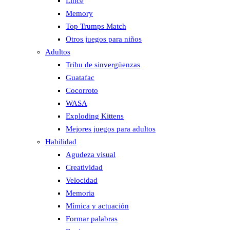
Lince
Memory
Top Trumps Match
Otros juegos para niños
Adultos
Tribu de sinvergüenzas
Guatafac
Cocorroto
WASA
Exploding Kittens
Mejores juegos para adultos
Habilidad
Agudeza visual
Creatividad
Velocidad
Memoria
Mímica y actuación
Formar palabras