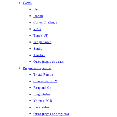
Cartas
Uno
Dobble
Cortex Challenge
Virus
Time’s UP
Jungle Speed
Similo
Timeline
Otros juegos de cartas
Preguntas/respuestas
Trivial Pursuit
Concursos de TV
Party and Co
Preguntados
Yo fui a EGB
Pasapalabra
Otros juegos de preguntas