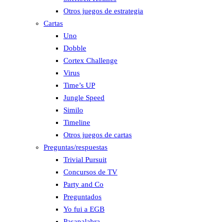
Otros juegos de estrategia
Cartas
Uno
Dobble
Cortex Challenge
Virus
Time’s UP
Jungle Speed
Similo
Timeline
Otros juegos de cartas
Preguntas/respuestas
Trivial Pursuit
Concursos de TV
Party and Co
Preguntados
Yo fui a EGB
Pasapalabra