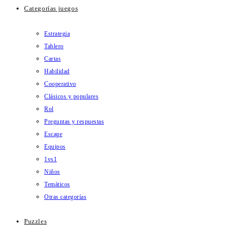
Categorías juegos
Estrategia
Tablero
Cartas
Habilidad
Cooperativo
Clásicos y populares
Rol
Preguntas y respuestas
Escape
Equipos
1vs1
Niños
Temáticos
Otras categorías
Puzzles