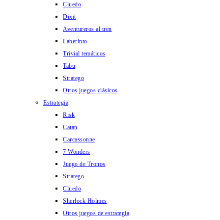
Cluedo
Dixit
Aventureros al tren
Laberinto
Trivial temáticos
Tabu
Stratego
Otros juegos clásicos
Estrategia
Risk
Catán
Carcassonne
7 Wonders
Juego de Tronos
Stratego
Cluedo
Sherlock Holmes
Otros juegos de estrategia