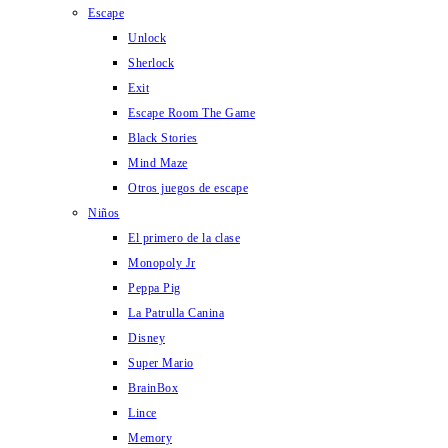
Escape
Unlock
Sherlock
Exit
Escape Room The Game
Black Stories
Mind Maze
Otros juegos de escape
Niños
El primero de la clase
Monopoly Jr
Peppa Pig
La Patrulla Canina
Disney
Super Mario
BrainBox
Lince
Memory