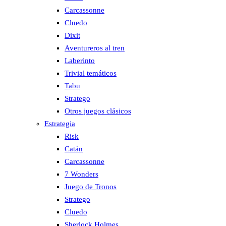
Carcassonne
Cluedo
Dixit
Aventureros al tren
Laberinto
Trivial temáticos
Tabu
Stratego
Otros juegos clásicos
Estrategia
Risk
Catán
Carcassonne
7 Wonders
Juego de Tronos
Stratego
Cluedo
Sherlock Holmes