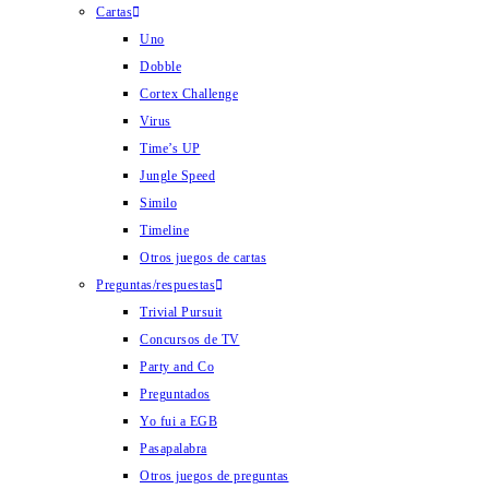
Cartas
Uno
Dobble
Cortex Challenge
Virus
Time’s UP
Jungle Speed
Similo
Timeline
Otros juegos de cartas
Preguntas/respuestas
Trivial Pursuit
Concursos de TV
Party and Co
Preguntados
Yo fui a EGB
Pasapalabra
Otros juegos de preguntas