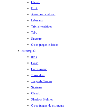
Cluedo
Dixit
Aventureros al tren
Laberinto
Trivial temáticos
Tabu
Stratego
Otros juegos clásicos
Estrategia
Risk
Catán
Carcassonne
7 Wonders
Juego de Tronos
Stratego
Cluedo
Sherlock Holmes
Otros juegos de estrategia