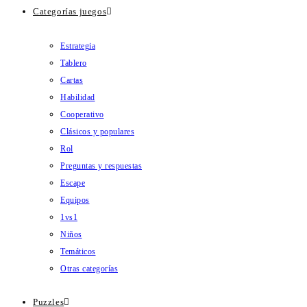
Categorías juegos
Estrategia
Tablero
Cartas
Habilidad
Cooperativo
Clásicos y populares
Rol
Preguntas y respuestas
Escape
Equipos
1vs1
Niños
Temáticos
Otras categorías
Puzzles