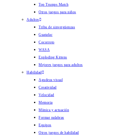
Top Trumps Match
Otros juegos para niños
Adultos
Tribu de sinvergüenzas
Guatafac
Cocorroto
WASA
Exploding Kittens
Mejores juegos para adultos
Habilidad
Agudeza visual
Creatividad
Velocidad
Memoria
Mímica y actuación
Formar palabras
Equipos
Otros juegos de habilidad