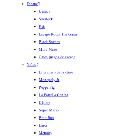
Escape
Unlock
Sherlock
Exit
Escape Room The Game
Black Stories
Mind Maze
Otros juegos de escape
Niños
El primero de la clase
Monopoly Jr
Peppa Pig
La Patrulla Canina
Disney
Super Mario
BrainBox
Lince
Memory