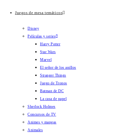
Juegos de mesa temáticos
Disney
Películas y series
Harry Potter
Star Wars
Marvel
El señor de los anillos
Stranger Things
Juego de Tronos
Batman de DC
La casa de papel
Sherlock Holmes
Concursos de TV
Animes y mangas
Animales