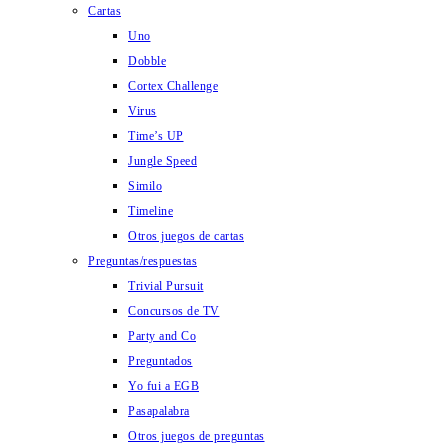
Cartas
Uno
Dobble
Cortex Challenge
Virus
Time’s UP
Jungle Speed
Similo
Timeline
Otros juegos de cartas
Preguntas/respuestas
Trivial Pursuit
Concursos de TV
Party and Co
Preguntados
Yo fui a EGB
Pasapalabra
Otros juegos de preguntas