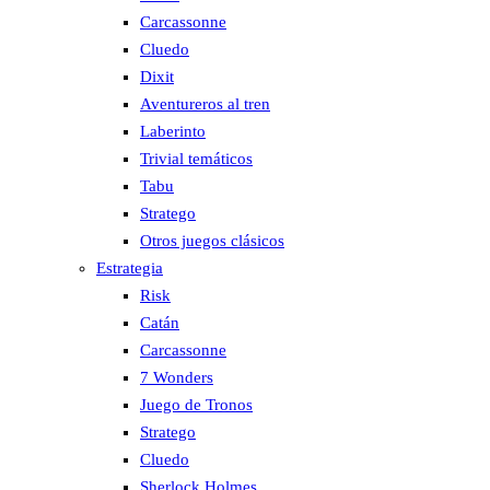
Carcassonne
Cluedo
Dixit
Aventureros al tren
Laberinto
Trivial temáticos
Tabu
Stratego
Otros juegos clásicos
Estrategia
Risk
Catán
Carcassonne
7 Wonders
Juego de Tronos
Stratego
Cluedo
Sherlock Holmes