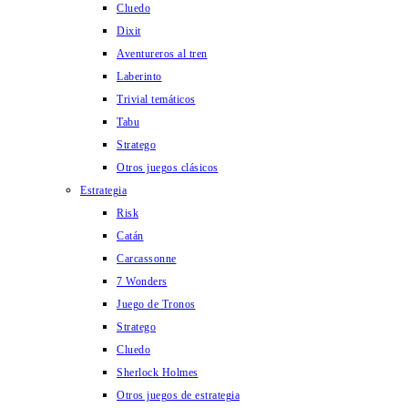
Cluedo
Dixit
Aventureros al tren
Laberinto
Trivial temáticos
Tabu
Stratego
Otros juegos clásicos
Estrategia
Risk
Catán
Carcassonne
7 Wonders
Juego de Tronos
Stratego
Cluedo
Sherlock Holmes
Otros juegos de estrategia