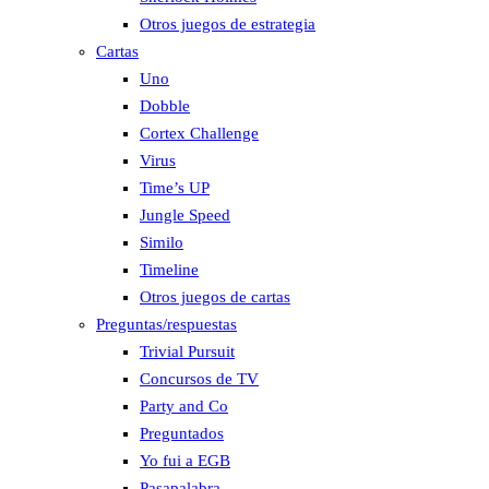
Otros juegos de estrategia
Cartas
Uno
Dobble
Cortex Challenge
Virus
Time’s UP
Jungle Speed
Similo
Timeline
Otros juegos de cartas
Preguntas/respuestas
Trivial Pursuit
Concursos de TV
Party and Co
Preguntados
Yo fui a EGB
Pasapalabra