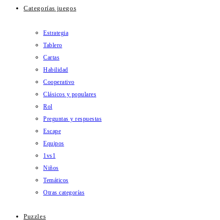
Categorías juegos
Estrategia
Tablero
Cartas
Habilidad
Cooperativo
Clásicos y populares
Rol
Preguntas y respuestas
Escape
Equipos
1vs1
Niños
Temáticos
Otras categorías
Puzzles