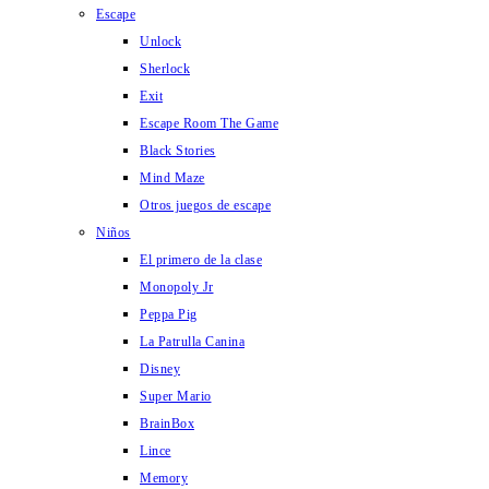
Escape
Unlock
Sherlock
Exit
Escape Room The Game
Black Stories
Mind Maze
Otros juegos de escape
Niños
El primero de la clase
Monopoly Jr
Peppa Pig
La Patrulla Canina
Disney
Super Mario
BrainBox
Lince
Memory