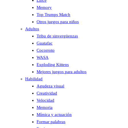
Lince
Memory
Top Trumps Match
Otros juegos para niños
Adultos
Tribu de sinvergüenzas
Guatafac
Cocorroto
WASA
Exploding Kittens
Mejores juegos para adultos
Habilidad
Agudeza visual
Creatividad
Velocidad
Memoria
Mímica y actuación
Formar palabras