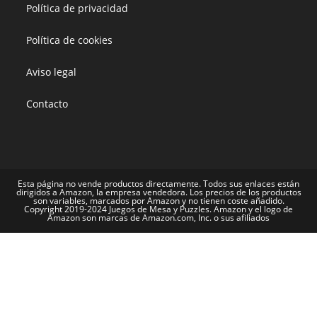
Política de privacidad
Política de cookies
Aviso legal
Contacto
Esta página no vende productos directamente. Todos sus enlaces están
dirigidos a Amazon, la empresa vendedora. Los precios de los productos
son variables, marcados por Amazon y no tienen coste añadido.
Copyright 2019-2024 Juegos de Mesa y Puzzles. Amazon y el logo de
Amazon son marcas de Amazon.com, Inc. o sus afiliados