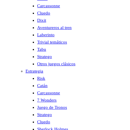
Carcassonne
Cluedo
Dixit
Aventureros al tren
Laberinto
Trivial temáticos
Tabu
Stratego
Otros juegos clásicos
Estrategia
Risk
Catán
Carcassonne
7 Wonders
Juego de Tronos
Stratego
Cluedo
Sherlock Holmes