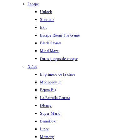
Escape
Unlock
Sherlock
Exit
Escape Room The Game
Black Stories
Mind Maze
Otros juegos de escape
Niños
El primero de la clase
Monopoly Jr
Peppa Pig
La Patrulla Canina
Disney
Super Mario
BrainBox
Lince
Memory