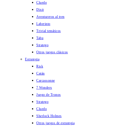
Cluedo
Dixit
Aventureros al tren
Laberinto
Trivial temáticos
Tabu
Stratego
Otros juegos clásicos
Estrategia
Risk
Catán
Carcassonne
7 Wonders
Juego de Tronos
Stratego
Cluedo
Sherlock Holmes
Otros juegos de estrategia