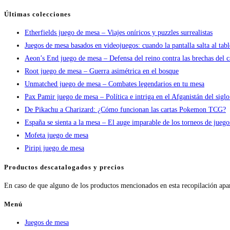
Últimas colecciones
Etherfields juego de mesa – Viajes oníricos y puzzles surrealistas
Juegos de mesa basados en videojuegos: cuando la pantalla salta al tab
Aeon’s End juego de mesa – Defensa del reino contra las brechas del c
Root juego de mesa – Guerra asimétrica en el bosque
Unmatched juego de mesa – Combates legendarios en tu mesa
Pax Pamir juego de mesa – Política e intriga en el Afganistán del sigl
De Pikachu a Charizard: ¿Cómo funcionan las cartas Pokemon TCG?
España se sienta a la mesa – El auge imparable de los torneos de jueg
Mofeta juego de mesa
Piripi juego de mesa
Productos descatalogados y precios
En caso de que alguno de los productos mencionados en esta recopilación apa
Menú
Juegos de mesa