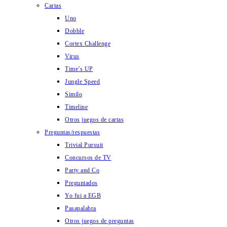
Cartas
Uno
Dobble
Cortex Challenge
Virus
Time’s UP
Jungle Speed
Similo
Timeline
Otros juegos de cartas
Preguntas/respuestas
Trivial Pursuit
Concursos de TV
Party and Co
Preguntados
Yo fui a EGB
Pasapalabra
Otros juegos de preguntas