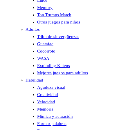
Lince
Memory
Top Trumps Match
Otros juegos para niños
Adultos
Tribu de sinvergüenzas
Guatafac
Cocorroto
WASA
Exploding Kittens
Mejores juegos para adultos
Habilidad
Agudeza visual
Creatividad
Velocidad
Memoria
Mímica y actuación
Formar palabras