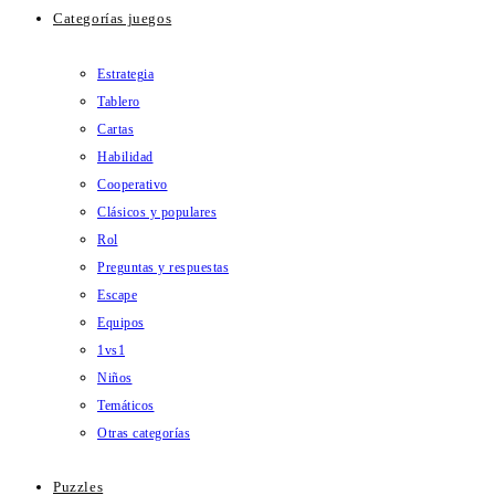
Categorías juegos
Estrategia
Tablero
Cartas
Habilidad
Cooperativo
Clásicos y populares
Rol
Preguntas y respuestas
Escape
Equipos
1vs1
Niños
Temáticos
Otras categorías
Puzzles