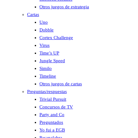
Otros juegos de estrategia
Cartas
Uno
Dobble
Cortex Challenge
Virus
Time’s UP
Jungle Speed
Similo
Timeline
Otros juegos de cartas
Preguntas/respuestas
Trivial Pursuit
Concursos de TV
Party and Co
Preguntados
Yo fui a EGB
Pasapalabra