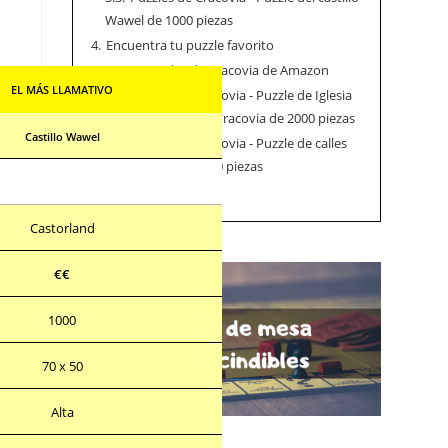
Wawel de 1000 piezas
4.
Encuentra tu puzzle favorito
5.
Otros puzzles de Cracovia de Amazon
EL MÁS LLAMATIVO
5.1.
Puzzles de Cracovia - Puzzle de Iglesia
de Santa María de Cracovia de 2000 piezas
Castillo Wawel
5.2.
Puzzles de Cracovia - Puzzle de calles
de Cracovia de 1000 piezas
6.
Cracovia
Castorland
€€
1000
70 x 50
Alta