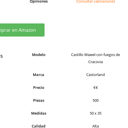
Opiniones
Consultar valoraciones
prar en Amazon
Modelo
Castillo Wawel con fuegos de
as
Cracovia
Marca
Castorland
Precio
€€
Piezas
500
Medidas
50 x 35
Calidad
Alta