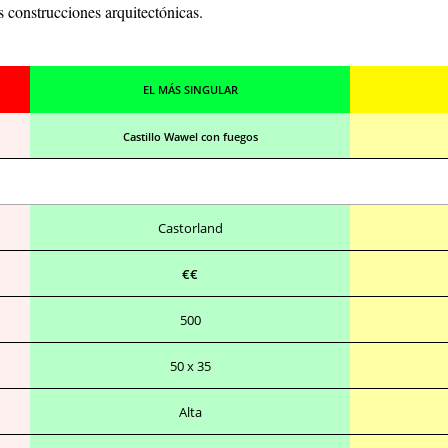
us construcciones arquitectónicas.
EL MÁS SINGULAR
Castillo Wawel con fuegos
Castorland
€€
500
50 x 35
Alta