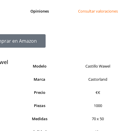
Opiniones
Consultar valoraciones
prar en Amazon
awel
Modelo
Castillo Wawel
Marca
Castorland
Precio
€€
Piezas
1000
Medidas
70 x 50