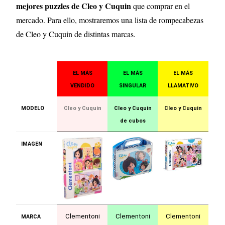
mejores puzzles de Cleo y Cuquin
que comprar en el
mercado. Para ello, mostraremos una lista de rompecabezas
de Cleo y Cuquin de distintas marcas.
EL MÁS
EL MÁS
EL MÁS
VENDIDO
SINGULAR
LLAMATIVO
MODELO
Cleo y Cuquin
Cleo y Cuquin
Cleo y Cuquin
de cubos
IMAGEN
Clementoni
Clementoni
Clementoni
MARCA