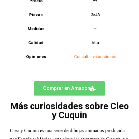
Precio
€€
Piezas
3×48
Medidas
–
Calidad
Alta
Opiniones
Consultar valoraciones
Comprar en Amazon
Más curiosidades sobre Cleo
y Cuquin
Cleo y Cuquin es una serie de dibujos animados producida
por España y México, que sigue las aventuras de Cuquín, un