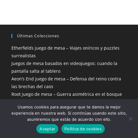
Últimas Colecciones
Etherfields juego de mesa – Viajes oníricos y puzzles
surrealistas
Juegos de mesa basados en videojuegos: cuando la
pantalla salta al tablero
Aeon’s End juego de mesa – Defensa del reino contra
las brechas del caos
Root juego de mesa – Guerra asimétrica en el bosque
Unmatched juego de mesa – Combates legendarios en
Usamos cookies para asegurar que te damos la mejor
tu mesa
experiencia en nuestra web. Si continúas usando este sitio,
Pax Pamir juego de mesa – Política e intriga en el
asumiremos que estás de acuerdo con ello.
Afganistán del siglo XIX
Aceptar
Política de cookies
De Pikachu a Charizard: ¿Cómo funcionan las cartas