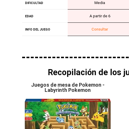
Media
DIFICULTAD
A partir de 6
EDAD
Consultar
INFO DEL JUEGO
Recopilación de los
Juegos de mesa de Pokemon -
Labyrinth Pokemon