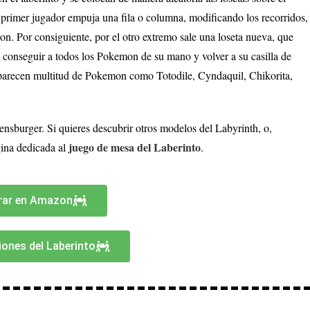
l primer jugador empuja una fila o columna, modificando los recorridos,
n. Por consiguiente, por el otro extremo sale una loseta nueva, que
en conseguir a todos los Pokemon de su mano y volver a su casilla de
o aparecen multitud de Pokemon como Totodile, Cyndaquil, Chikorita,
ensburger. Si quieres descubrir otros modelos del Labyrinth, o,
juego de mesa del Laberinto
gina dedicada al
.
ar en Amazon
iones del Laberinto