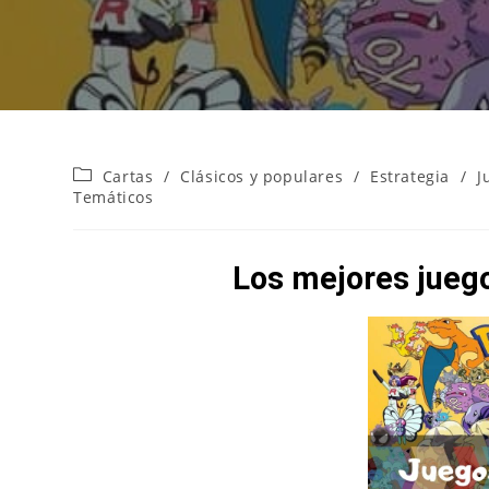
Cartas
/
Clásicos y populares
/
Estrategia
/
J
Temáticos
Los mejores jue