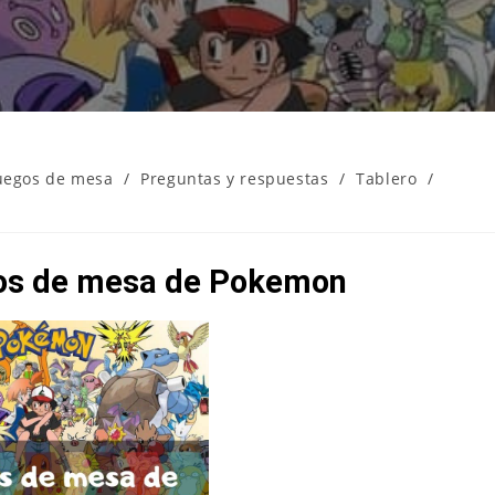
uegos de mesa
/
Preguntas y respuestas
/
Tablero
/
gos de mesa de Pokemon