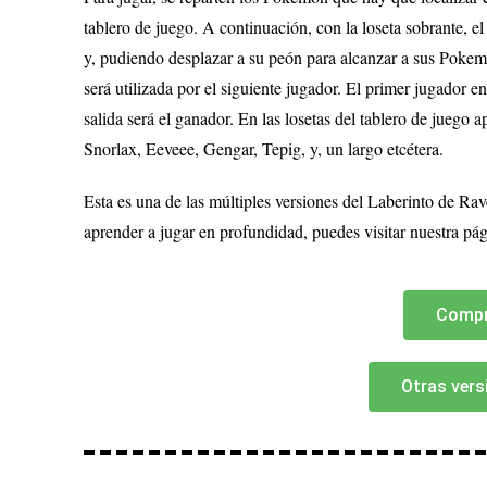
tablero de juego. A continuación, con la loseta sobrante, e
y, pudiendo desplazar a su peón para alcanzar a sus Pokemo
será utilizada por el siguiente jugador. El primer jugador 
salida será el ganador. En las losetas del tablero de jueg
Snorlax, Eeveee, Gengar, Tepig, y, un largo etcétera.
Esta es una de las múltiples versiones del Laberinto de Rav
aprender a jugar en profundidad, puedes visitar nuestra pá
Compr
Otras vers