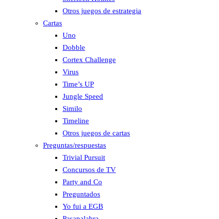
Otros juegos de estrategia
Cartas
Uno
Dobble
Cortex Challenge
Virus
Time’s UP
Jungle Speed
Similo
Timeline
Otros juegos de cartas
Preguntas/respuestas
Trivial Pursuit
Concursos de TV
Party and Co
Preguntados
Yo fui a EGB
Pasapalabra