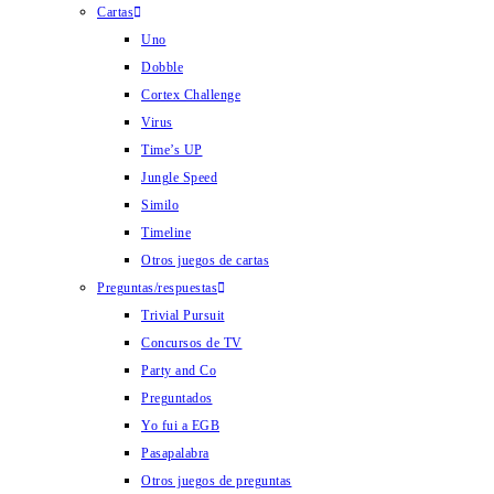
Cartas
Uno
Dobble
Cortex Challenge
Virus
Time’s UP
Jungle Speed
Similo
Timeline
Otros juegos de cartas
Preguntas/respuestas
Trivial Pursuit
Concursos de TV
Party and Co
Preguntados
Yo fui a EGB
Pasapalabra
Otros juegos de preguntas