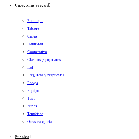
Categorías juegos
Estrategia
Tablero
Cartas
Habilidad
Cooperativo
Clásicos y populares
Rol
Preguntas y respuestas
Escape
Equipos
1vs1
Niños
Temáticos
Otras categorías
Puzzles