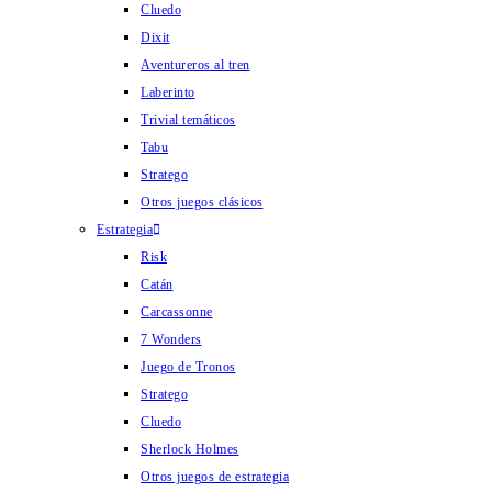
Cluedo
Dixit
Aventureros al tren
Laberinto
Trivial temáticos
Tabu
Stratego
Otros juegos clásicos
Estrategia
Risk
Catán
Carcassonne
7 Wonders
Juego de Tronos
Stratego
Cluedo
Sherlock Holmes
Otros juegos de estrategia