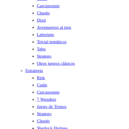
Carcassonne
Cluedo
Dixit
Aventureros al tren
Laberinto
Trivial temáticos
Tabu
Stratego
Otros juegos clásicos
Estrategia
Risk
Catán
Carcassonne
7 Wonders
Juego de Tronos
Stratego
Cluedo
Sherlock Holmes