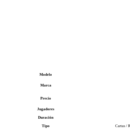
Modelo
Marca
Precio
Jugadores
Duración
Tipo
Cartas / 