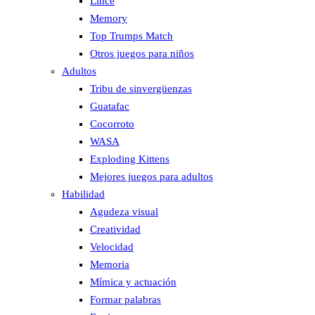
Lince
Memory
Top Trumps Match
Otros juegos para niños
Adultos
Tribu de sinvergüenzas
Guatafac
Cocorroto
WASA
Exploding Kittens
Mejores juegos para adultos
Habilidad
Agudeza visual
Creatividad
Velocidad
Memoria
Mímica y actuación
Formar palabras