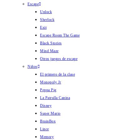
Escape
Unlock
Sherlock
Exit
Escape Room The Game
Black Stories
Mind Maze
Otros juegos de escape
Niños
El primero de la clase
Monopoly Jr
Peppa Pig
La Patrulla Canina
Disney
Super Mario
BrainBox
Lince
Memory