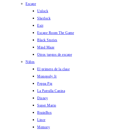
Escape
Unlock
Sherlock
Exit
Escape Room The Game
Black Stories
Mind Maze
Otros juegos de escape
Niños
El primero de la clase
Monopoly Jr
Peppa Pig
La Patrulla Canina
Disney
Super Mario
BrainBox
Lince
Memory