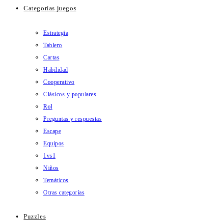
Categorías juegos
Estrategia
Tablero
Cartas
Habilidad
Cooperativo
Clásicos y populares
Rol
Preguntas y respuestas
Escape
Equipos
1vs1
Niños
Temáticos
Otras categorías
Puzzles