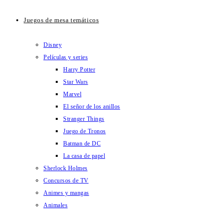
Juegos de mesa temáticos
Disney
Películas y series
Harry Potter
Star Wars
Marvel
El señor de los anillos
Stranger Things
Juego de Tronos
Batman de DC
La casa de papel
Sherlock Holmes
Concursos de TV
Animes y mangas
Animales