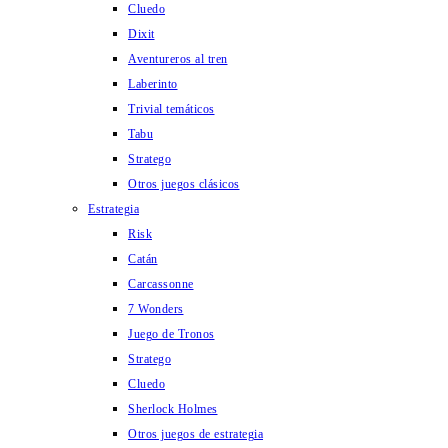
Cluedo
Dixit
Aventureros al tren
Laberinto
Trivial temáticos
Tabu
Stratego
Otros juegos clásicos
Estrategia
Risk
Catán
Carcassonne
7 Wonders
Juego de Tronos
Stratego
Cluedo
Sherlock Holmes
Otros juegos de estrategia