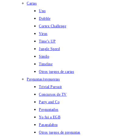
Cartas
Uno
Dobble
Cortex Challenge
Virus
Time’s UP
Jungle Speed
Similo
Timeline
Otros juegos de cartas
Preguntas/respuestas
Trivial Pursuit
Concursos de TV
Party and Co
Preguntados
Yo fui a EGB
Pasapalabra
Otros juegos de preguntas