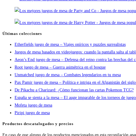
Últimas colecciones
Etherfields juego de mesa – Viajes oníricos y puzzles surrealistas
Juegos de mesa basados en videojuegos: cuando la pantalla salta al tab
Aeon’s End juego de mesa – Defensa del reino contra las brechas del c
Root juego de mesa – Guerra asimétrica en el bosque
Unmatched juego de mesa – Combates legendarios en tu mesa
Pax Pamir juego de mesa – Política e intriga en el Afganistán del sigl
De Pikachu a Charizard: ¿Cómo funcionan las cartas Pokemon TCG?
España se sienta a la mesa – El auge imparable de los torneos de jueg
Mofeta juego de mesa
Piripi juego de mesa
Productos descatalogados y precios
En caso de que alguno de los productos mencionados en esta recopilación apa