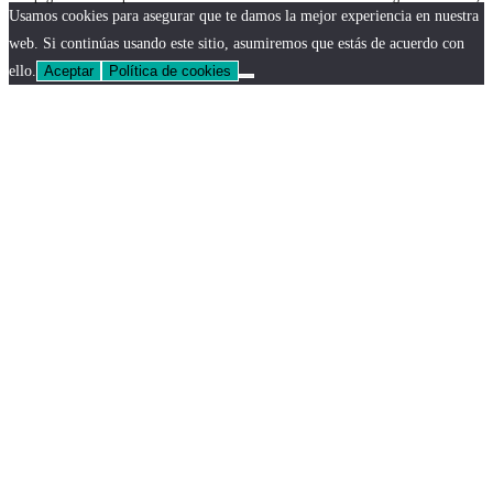
Usamos cookies para asegurar que te damos la mejor experiencia en nuestra
web. Si continúas usando este sitio, asumiremos que estás de acuerdo con
ello.
Aceptar
Política de cookies