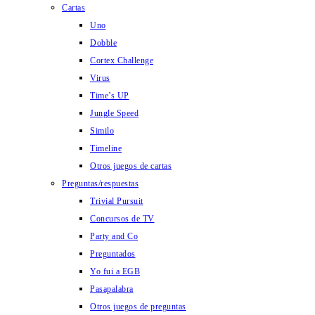
Cartas
Uno
Dobble
Cortex Challenge
Virus
Time’s UP
Jungle Speed
Similo
Timeline
Otros juegos de cartas
Preguntas/respuestas
Trivial Pursuit
Concursos de TV
Party and Co
Preguntados
Yo fui a EGB
Pasapalabra
Otros juegos de preguntas