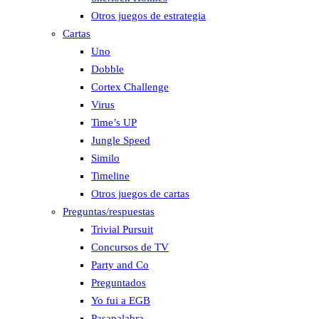
Otros juegos de estrategia
Cartas
Uno
Dobble
Cortex Challenge
Virus
Time’s UP
Jungle Speed
Similo
Timeline
Otros juegos de cartas
Preguntas/respuestas
Trivial Pursuit
Concursos de TV
Party and Co
Preguntados
Yo fui a EGB
Pasapalabra