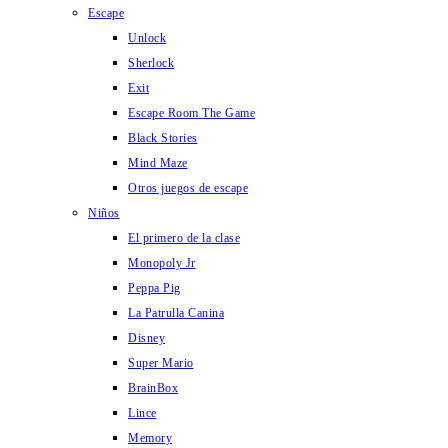
Escape
Unlock
Sherlock
Exit
Escape Room The Game
Black Stories
Mind Maze
Otros juegos de escape
Niños
El primero de la clase
Monopoly Jr
Peppa Pig
La Patrulla Canina
Disney
Super Mario
BrainBox
Lince
Memory