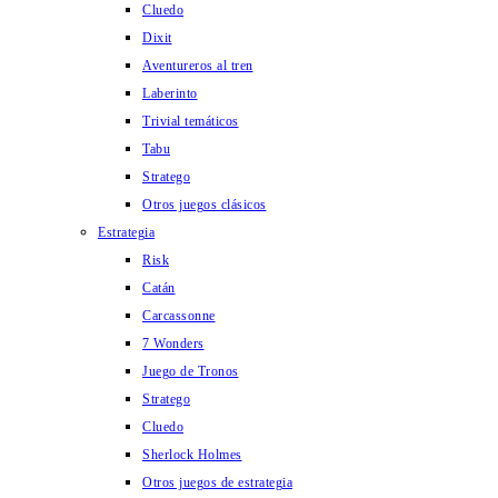
Cluedo
Dixit
Aventureros al tren
Laberinto
Trivial temáticos
Tabu
Stratego
Otros juegos clásicos
Estrategia
Risk
Catán
Carcassonne
7 Wonders
Juego de Tronos
Stratego
Cluedo
Sherlock Holmes
Otros juegos de estrategia