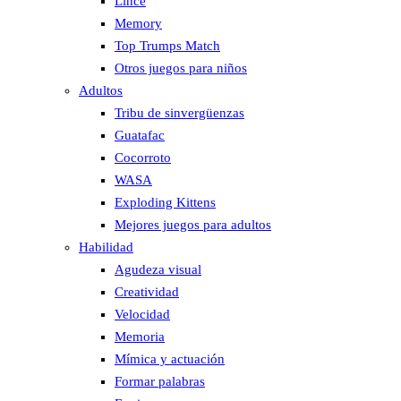
Lince
Memory
Top Trumps Match
Otros juegos para niños
Adultos
Tribu de sinvergüenzas
Guatafac
Cocorroto
WASA
Exploding Kittens
Mejores juegos para adultos
Habilidad
Agudeza visual
Creatividad
Velocidad
Memoria
Mímica y actuación
Formar palabras