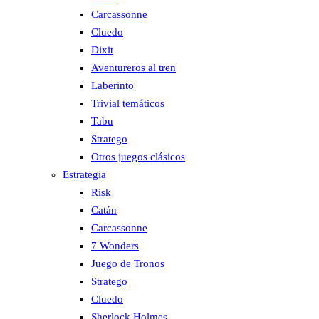
Carcassonne
Cluedo
Dixit
Aventureros al tren
Laberinto
Trivial temáticos
Tabu
Stratego
Otros juegos clásicos
Estrategia
Risk
Catán
Carcassonne
7 Wonders
Juego de Tronos
Stratego
Cluedo
Sherlock Holmes