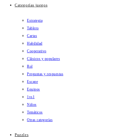
Categorías juegos
Estrategia
Tablero
Cartas
Habilidad
Cooperativo
Clásicos y populares
Rol
Preguntas y respuestas
Escape
Equipos
1vs1
Niños
Temáticos
Otras categorías
Puzzles