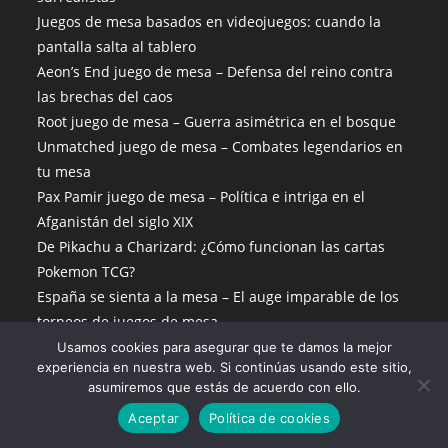
Juegos de mesa basados en videojuegos: cuando la
pantalla salta al tablero
Aeon’s End juego de mesa – Defensa del reino contra
las brechas del caos
Root juego de mesa – Guerra asimétrica en el bosque
Unmatched juego de mesa – Combates legendarios en
tu mesa
Pax Pamir juego de mesa – Política e intriga en el
Afganistán del siglo XIX
De Pikachu a Charizard: ¿Cómo funcionan las cartas
Pokemon TCG?
España se sienta a la mesa – El auge imparable de los
torneos de juegos de mesa
Mofeta juego de mesa
Usamos cookies para asegurar que te damos la mejor
experiencia en nuestra web. Si continúas usando este sitio,
Piripi juego de mesa
asumiremos que estás de acuerdo con ello.
Aceptar
Política de cookies
Productos Descatalogados Y Precios