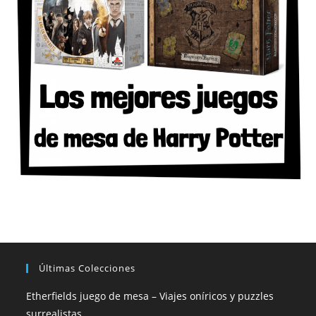
Últimas Colecciones
Etherfields juego de mesa – Viajes oníricos y puzzles
surrealistas