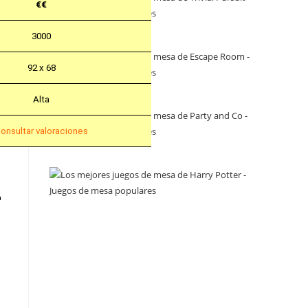
€€
3000
92 x 68
Alta
onsultar valoraciones