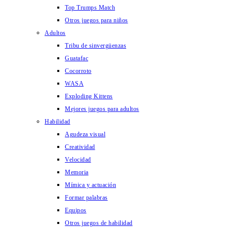
Top Trumps Match
Otros juegos para niños
Adultos
Tribu de sinvergüenzas
Guatafac
Cocorroto
WASA
Exploding Kittens
Mejores juegos para adultos
Habilidad
Agudeza visual
Creatividad
Velocidad
Memoria
Mímica y actuación
Formar palabras
Equipos
Otros juegos de habilidad