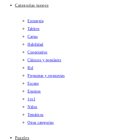
Categorías juegos
Estrategia
Tablero
Cartas
Habilidad
Cooperativo
Clásicos y populares
Rol
Preguntas y respuestas
Escape
Equipos
1vs1
Niños
Temáticos
Otras categorías
Puzzles