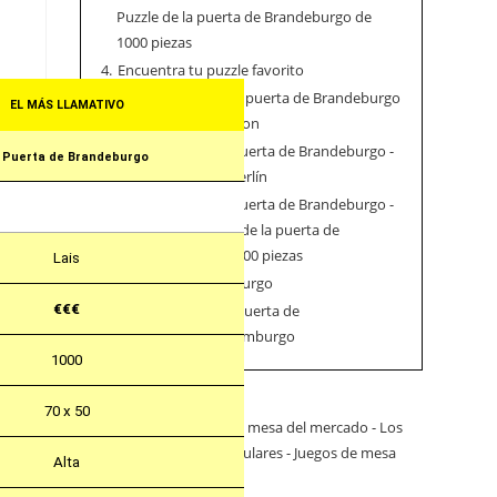
Puzzle de la puerta de Brandeburgo de
1000 piezas
4.
Encuentra tu puzzle favorito
5.
Otros puzzles de la puerta de Brandeburgo
EL MÁS LLAMATIVO
de Alemania de Amazon
5.1.
Puzzles de la puerta de Brandeburgo -
 Puerta de Brandeburgo
Otros puzzles de Berlín
5.2.
Puzzles de la puerta de Brandeburgo -
Puzzle de mosaico de la puerta de
Brandeburgo de 1000 piezas
Lais
6.
Puerta de Brandeburgo
€€€
7.
Más puzzles de la puerta de
Brandeburgo/Brandemburgo
1000
70 x 50
Alta