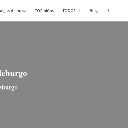
uegos de mesa
TOP niños
TODOS
Blog
deburgo
deburgo