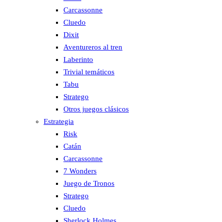
Carcassonne
Cluedo
Dixit
Aventureros al tren
Laberinto
Trivial temáticos
Tabu
Stratego
Otros juegos clásicos
Estrategia
Risk
Catán
Carcassonne
7 Wonders
Juego de Tronos
Stratego
Cluedo
Sherlock Holmes