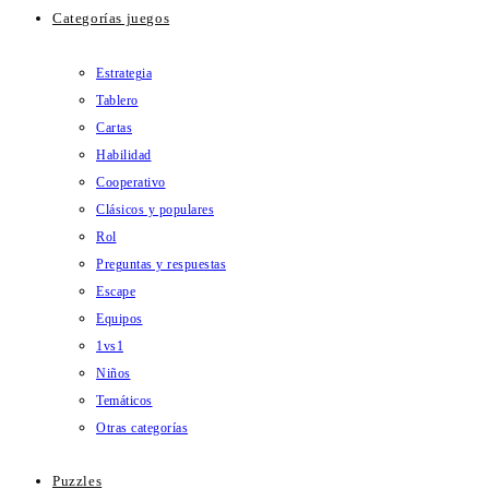
Categorías juegos
Estrategia
Tablero
Cartas
Habilidad
Cooperativo
Clásicos y populares
Rol
Preguntas y respuestas
Escape
Equipos
1vs1
Niños
Temáticos
Otras categorías
Puzzles