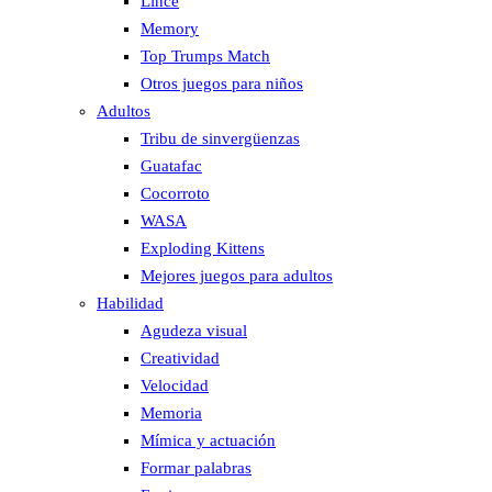
Lince
Memory
Top Trumps Match
Otros juegos para niños
Adultos
Tribu de sinvergüenzas
Guatafac
Cocorroto
WASA
Exploding Kittens
Mejores juegos para adultos
Habilidad
Agudeza visual
Creatividad
Velocidad
Memoria
Mímica y actuación
Formar palabras