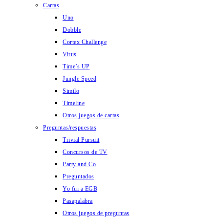
Cartas
Uno
Dobble
Cortex Challenge
Virus
Time’s UP
Jungle Speed
Similo
Timeline
Otros juegos de cartas
Preguntas/respuestas
Trivial Pursuit
Concursos de TV
Party and Co
Preguntados
Yo fui a EGB
Pasapalabra
Otros juegos de preguntas