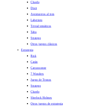
Cluedo
Dixit
Aventureros al tren
Laberinto
Trivial temáticos
Tabu
Stratego
Otros juegos clásicos
Estrategia
Risk
Catán
Carcassonne
7 Wonders
Juego de Tronos
Stratego
Cluedo
Sherlock Holmes
Otros juegos de estrategia