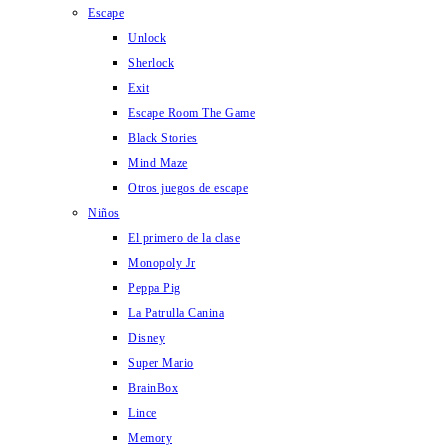
Escape
Unlock
Sherlock
Exit
Escape Room The Game
Black Stories
Mind Maze
Otros juegos de escape
Niños
El primero de la clase
Monopoly Jr
Peppa Pig
La Patrulla Canina
Disney
Super Mario
BrainBox
Lince
Memory