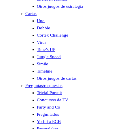
Otros juegos de estrategia
Cartas
Uno
Dobble
Cortex Challenge
Virus
Time’s UP
Jungle Speed
Similo
Timeline
Otros juegos de cartas
Preguntas/respuestas
Trivial Pursuit
Concursos de TV
Party and Co
Preguntados
Yo fui a EGB
Pasapalabra