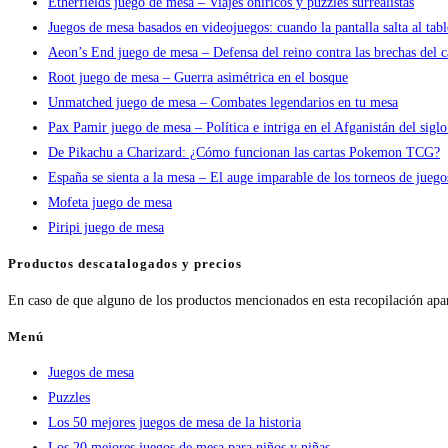
Etherfields juego de mesa – Viajes oníricos y puzzles surrealistas
Juegos de mesa basados en videojuegos: cuando la pantalla salta al tab
Aeon’s End juego de mesa – Defensa del reino contra las brechas del c
Root juego de mesa – Guerra asimétrica en el bosque
Unmatched juego de mesa – Combates legendarios en tu mesa
Pax Pamir juego de mesa – Política e intriga en el Afganistán del sigl
De Pikachu a Charizard: ¿Cómo funcionan las cartas Pokemon TCG?
España se sienta a la mesa – El auge imparable de los torneos de jueg
Mofeta juego de mesa
Piripi juego de mesa
Productos descatalogados y precios
En caso de que alguno de los productos mencionados en esta recopilación apa
Menú
Juegos de mesa
Puzzles
Los 50 mejores juegos de mesa de la historia
Los 20 mejores juegos de mesa para niños y niñas