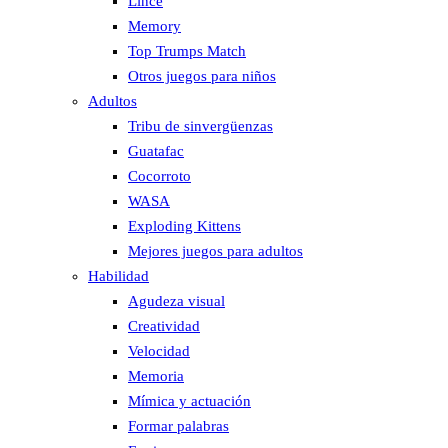
Lince
Memory
Top Trumps Match
Otros juegos para niños
Adultos
Tribu de sinvergüenzas
Guatafac
Cocorroto
WASA
Exploding Kittens
Mejores juegos para adultos
Habilidad
Agudeza visual
Creatividad
Velocidad
Memoria
Mímica y actuación
Formar palabras