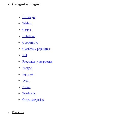
Categorías juegos
Estrategia
Tablero
Cartas
Habilidad
Cooperativo
Clásicos y populares
Rol
Preguntas y respuestas
Escape
Equipos
1vs1
Niños
Temáticos
Otras categorías
Puzzles