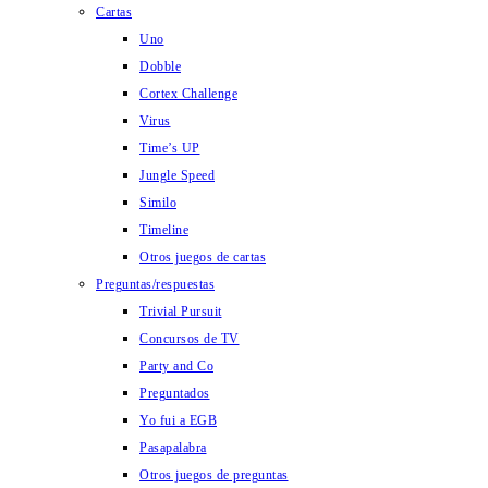
Cartas
Uno
Dobble
Cortex Challenge
Virus
Time’s UP
Jungle Speed
Similo
Timeline
Otros juegos de cartas
Preguntas/respuestas
Trivial Pursuit
Concursos de TV
Party and Co
Preguntados
Yo fui a EGB
Pasapalabra
Otros juegos de preguntas