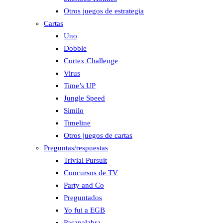
Otros juegos de estrategia
Cartas
Uno
Dobble
Cortex Challenge
Virus
Time’s UP
Jungle Speed
Similo
Timeline
Otros juegos de cartas
Preguntas/respuestas
Trivial Pursuit
Concursos de TV
Party and Co
Preguntados
Yo fui a EGB
Pasapalabra