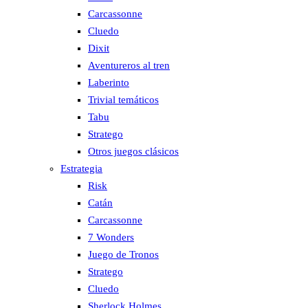
Carcassonne
Cluedo
Dixit
Aventureros al tren
Laberinto
Trivial temáticos
Tabu
Stratego
Otros juegos clásicos
Estrategia
Risk
Catán
Carcassonne
7 Wonders
Juego de Tronos
Stratego
Cluedo
Sherlock Holmes