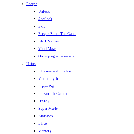
Escape
Unlock
Sherlock
Exit
Escape Room The Game
Black Stories
Mind Maze
Otros juegos de escape
Niños
El primero de la clase
Monopoly Jr
Peppa Pig
La Patrulla Canina
Disney
Super Mario
BrainBox
Lince
Memory