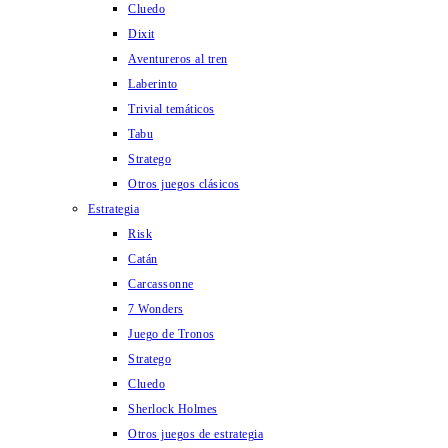
Cluedo
Dixit
Aventureros al tren
Laberinto
Trivial temáticos
Tabu
Stratego
Otros juegos clásicos
Estrategia
Risk
Catán
Carcassonne
7 Wonders
Juego de Tronos
Stratego
Cluedo
Sherlock Holmes
Otros juegos de estrategia